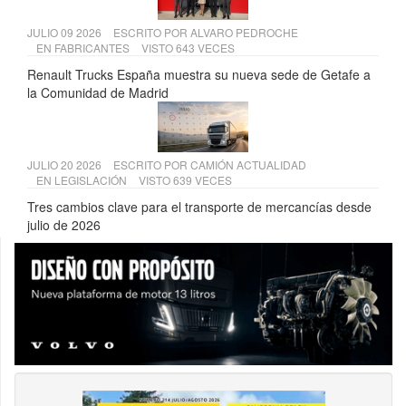
JULIO 09 2026
ESCRITO POR
ALVARO PEDROCHE
EN
FABRICANTES
VISTO 643 VECES
Renault Trucks España muestra su nueva sede de Getafe a
la Comunidad de Madrid
JULIO 20 2026
ESCRITO POR
CAMIÓN ACTUALIDAD
EN
LEGISLACIÓN
VISTO 639 VECES
Tres cambios clave para el transporte de mercancías desde
julio de 2026