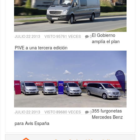
El Gobierno
JULIO 22 2013
VISTO 95761 VECES
0
amplía el plan
PIVE a una tercera edición
355 furgonetas
JULIO 22 2013
VISTO 89680 VECES
0
Mercedes Benz
para Avis España