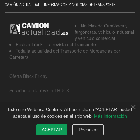
CAMIÓN ACTUALIDAD - INFORMACIÓN Y NOTICIAS DE TRANSPORTE
Noticias de Camiónes y
furgonetas, vehículo industrial
y vehículo comercial
Revista Truck - La revista del Transporte
Toda la actualidad del Transporte de Mercancías por
Carretera
Oferta Black Friday
Suscribete a la revista TRUCK
Contacto
×
Este sitio Web usa Cookies. Al hacer clic en "ACEPTAR", usted
Revista Truck
acepta el uso de cookies en el sitio web.
Más información
Newsletter
ACEPTAR
Rechazar