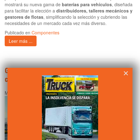
mostrará su nueva gama de
baterías para vehículos
, diseñada
para facilitar la elección a
distribuidores, talleres mecánicos y
gestores de flotas
, simplificando la selección y cubriendo las
necesidades de un mercado cada vez más diverso.
Publicado en
Componentes
Leer más ...
Goodyear impulsa la eficiencia en flotas
×
con su Drive Results Tour 2025
Martes, 15 Abril 2025 00:01