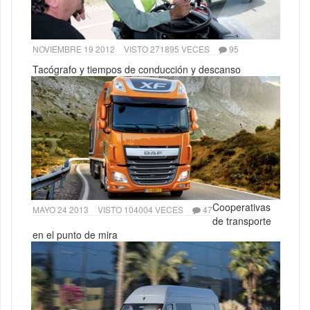
NOVIEMBRE 19 2012
VISTO 271895 VECES
95
Tacógrafo y tiempos de conducción y descanso
Cooperativas
MAYO 24 2013
VISTO 104004 VECES
47
de transporte
en el punto de mira