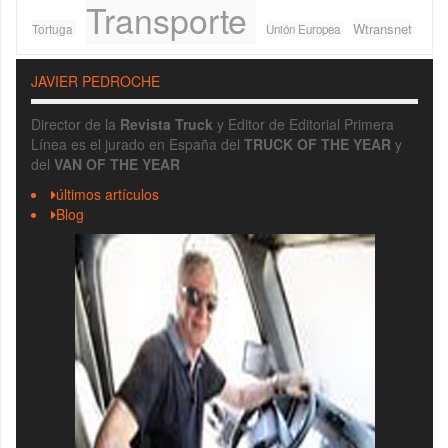
Transporte
Wtransnet
Tortuga
Unión Europea
JAVIER PEDROCHE
Director de la
Revista Truck
y Editor de Editorial Primera
Línea es el jurado en España del
TRUCK OF THE YEAR
y
del
VAN OF THE YEAR
últimos artículos
Blog