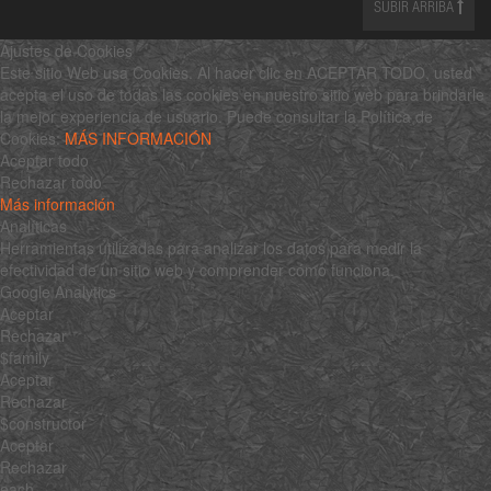
SUBIR ARRIBA
Ajustes de Cookies
Este sitio Web usa Cookies. Al hacer clic en ACEPTAR TODO, usted
acepta el uso de todas las cookies en nuestro sitio web para brindarle
la mejor experiencia de usuario. Puede consultar la Política de
Cookies:
MÁS INFORMACIÓN
Aceptar todo
Rechazar todo
Más información
Analíticas
Herramientas utilizadas para analizar los datos para medir la
efectividad de un sitio web y comprender cómo funciona.
Google Analytics
Aceptar
Rechazar
$family
Aceptar
Rechazar
$constructor
Aceptar
Rechazar
each