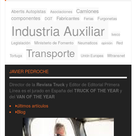
Camiones
Abertis Autopistas
Asociaciones
componentes
Fabricantes
Furgonetas
DGT
Ferias
Industria Auxiliar
Iveco
Ministerio de Fomento
Legislación
Neumaticos
Red
opinión
Transporte
Wtransnet
Tortuga
Unión Europea
JAVIER PEDROCHE
Director de la
Revista Truck
y Editor de Editorial Primera
Línea es el jurado en España del
TRUCK OF THE YEAR
y
del
VAN OF THE YEAR
últimos artículos
Blog