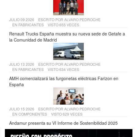
JULIO 09 2026
ESCRITO POR
ALVARO PEDROCHE
EN
FABRICANTES
VISTO 655 VECES
Renault Trucks España muestra su nueva sede de Getafe a
la Comunidad de Madrid
JULIO 13 2026
ESCRITO POR
ALVARO PEDROCHE
EN
FABRICANTES
VISTO 634 VECES
AMH comercializará las furgonetas eléctricas Farizon en
España
JULIO 15 2026
ESCRITO POR
ALVARO PEDROCHE
EN
COMPONENTES
VISTO 629 VECES
Andamur presenta su VI Informe de Sostenibilidad 2025