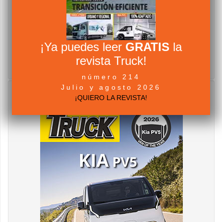
¡Ya puedes leer
GRATIS
la
revista Truck!
número 214
Julio y agosto 2026
¡QUIERO LA REVISTA!