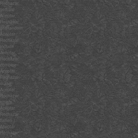
Rechazar
getLast
Aceptar
Rechazar
getRandom
Aceptar
Rechazar
include
Aceptar
Rechazar
combine
Aceptar
Rechazar
erase
Aceptar
Rechazar
empty
Aceptar
Rechazar
flatten
Aceptar
Rechazar