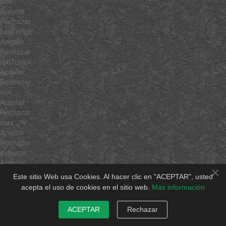
pick
Aceptar
Rechazar
hexToRgb
Aceptar
Rechazar
rgbToHex
Aceptar
Rechazar
min
Aceptar
Rechazar
max
Aceptar
Rechazar
average
Aceptar
×
Rechazar
Este sitio Web usa Cookies. Al hacer clic en "ACEPTAR", usted
sum
acepta el uso de cookies en el sitio web.
Más información
Aceptar
Rechazar
ACEPTAR
Rechazar
unique
Aceptar