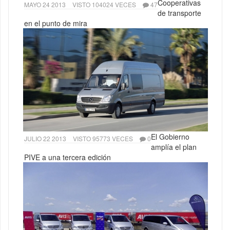
Cooperativas
MAYO 24 2013
VISTO 104024 VECES
47
de transporte
en el punto de mira
El Gobierno
JULIO 22 2013
VISTO 95773 VECES
0
amplía el plan
PIVE a una tercera edición