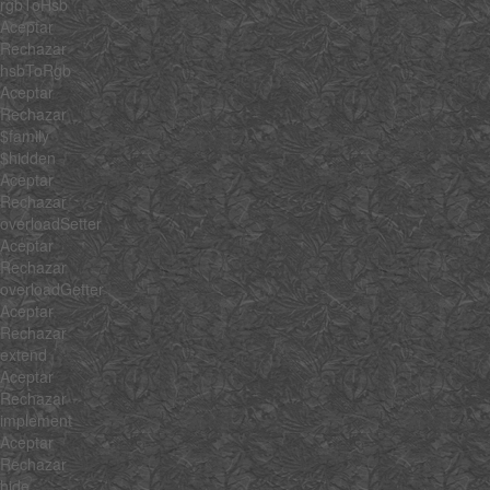
rgbToHsb
Aceptar
Rechazar
hsbToRgb
Aceptar
Rechazar
$family
$hidden
Aceptar
Rechazar
overloadSetter
Aceptar
Rechazar
overloadGetter
Aceptar
Rechazar
extend
Aceptar
Rechazar
implement
Aceptar
Rechazar
hide