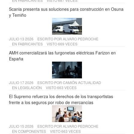
EN
FABRICANTES
VISTO 687 VECES
Scania presenta sus soluciones para construcción en Osuna
y Temiño
JULIO 13 2026
ESCRITO POR
ALVARO PEDROCHE
EN
FABRICANTES
VISTO 669 VECES
AMH comercializará las furgonetas eléctricas Farizon en
España
JULIO 17 2026
ESCRITO POR
CAMIÓN ACTUALIDAD
EN
LEGISLACIÓN
VISTO 663 VECES
El Supremo refuerza los derechos de los transportistas
frente a los seguros por robo de mercancías
JULIO 15 2026
ESCRITO POR
ALVARO PEDROCHE
EN
COMPONENTES
VISTO 663 VECES