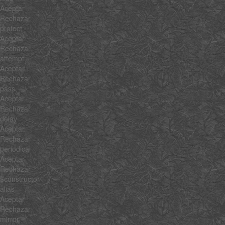
Aceptar
Rechazar
protect
Aceptar
Rechazar
attempt
Aceptar
Rechazar
pass
Aceptar
Rechazar
delay
Aceptar
Rechazar
periodical
Aceptar
Rechazar
$constructor
alias
Aceptar
Rechazar
mirror