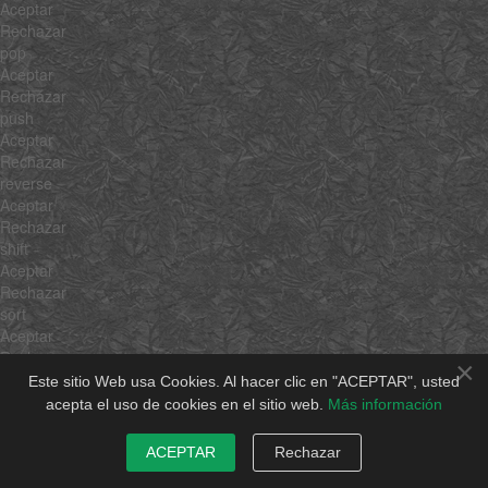
Aceptar
Rechazar
pop
Aceptar
Rechazar
push
Aceptar
Rechazar
reverse
Aceptar
Rechazar
shift
Aceptar
Rechazar
sort
Aceptar
Rechazar
×
splice
Este sitio Web usa Cookies. Al hacer clic en "ACEPTAR", usted
Aceptar
acepta el uso de cookies en el sitio web.
Más información
Rechazar
unshift
ACEPTAR
Rechazar
Aceptar
Rechazar