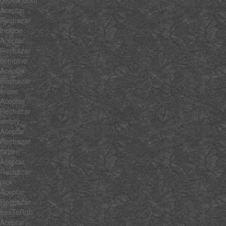
Aceptar
Rechazar
include
Aceptar
Rechazar
combine
Aceptar
Rechazar
erase
Aceptar
Rechazar
empty
Aceptar
Rechazar
flatten
Aceptar
Rechazar
pick
Aceptar
Rechazar
hexToRgb
Aceptar