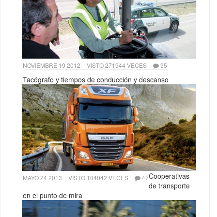
NOVIEMBRE 19 2012
VISTO 271944 VECES
95
Tacógrafo y tiempos de conducción y descanso
Cooperativas
MAYO 24 2013
VISTO 104042 VECES
47
de transporte
en el punto de mira