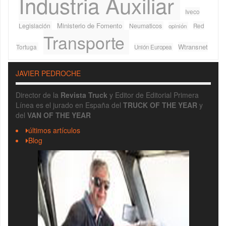
Industria Auxiliar
Iveco
Ministerio de Fomento
Legislación
Neumaticos
Red
opinión
Transporte
Wtransnet
Tortuga
Unión Europea
JAVIER PEDROCHE
Director de la
Revista Truck
y Editor de Editorial Primera
Línea es el jurado en España del
TRUCK OF THE YEAR
y
del
VAN OF THE YEAR
últimos artículos
Blog