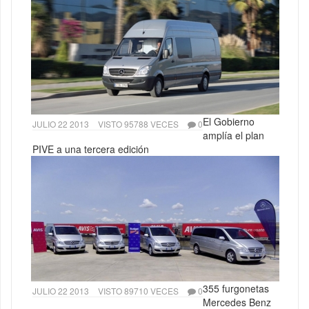
El Gobierno
JULIO 22 2013
VISTO 95788 VECES
0
amplía el plan
PIVE a una tercera edición
355 furgonetas
JULIO 22 2013
VISTO 89710 VECES
0
Mercedes Benz