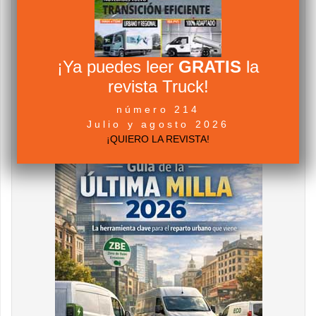
¡Ya puedes leer
GRATIS
la
revista Truck!
número 214
Julio y agosto 2026
¡QUIERO LA REVISTA!