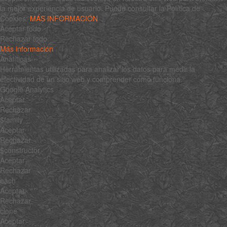
la mejor experiencia de usuario. Puede consultar la Política de
Cookies:
MÁS INFORMACIÓN
Aceptar todo
Rechazar todo
Más información
Analíticas
Herramientas utilizadas para analizar los datos para medir la
efectividad de un sitio web y comprender cómo funciona.
Google Analytics
Aceptar
Rechazar
$family
Aceptar
Rechazar
$constructor
Aceptar
Rechazar
each
Aceptar
Rechazar
clone
Aceptar