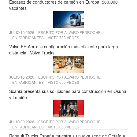
Escasez de conductores de camión en Europa: 500.000
vacantes
JULIO 10 2026
ESCRITO POR
ALVARO PEDROCHE
EN
FABRICANTES
VISTO 703 VECES
Volvo FH Aero: la configuración más eficiente para larga
distancia | Volvo Trucks
JULIO 15 2026
ESCRITO POR
ALVARO PEDROCHE
EN
FABRICANTES
VISTO 655 VECES
Scania presenta sus soluciones para construcción en Osuna
y Temiño
JULIO 09 2026
ESCRITO POR
ALVARO PEDROCHE
EN
FABRICANTES
VISTO 650 VECES
Renault Trucks España muestra su nueva sede de Getafe a