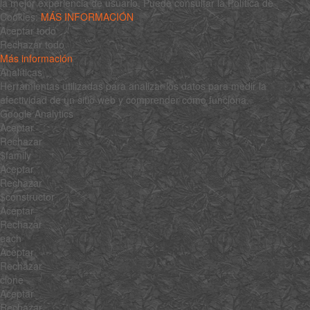
la mejor experiencia de usuario. Puede consultar la Política de
Cookies:
MÁS INFORMACIÓN
Aceptar todo
Rechazar todo
Más información
Analíticas
Herramientas utilizadas para analizar los datos para medir la
efectividad de un sitio web y comprender cómo funciona.
Google Analytics
Aceptar
Rechazar
$family
Aceptar
Rechazar
$constructor
Aceptar
Rechazar
each
Aceptar
Rechazar
clone
Aceptar
Rechazar