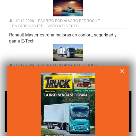
JULIO 13 2026
ESCRITO POR
ALVARO PEDROCHE
EN
FABRICANTES
VISTO 671 VECES
Renault Master estrena mejoras en confort, seguridad y
gama E-Tech
JULIO 17 2026
ESCRITO POR
ALVARO PEDROCHE
×
EN
FABRICANTES
VISTO 652 VECES
MAN Truck & Bus en la IAA 2026: eTGM, D30 PowerLion y
nuevas tecnologías