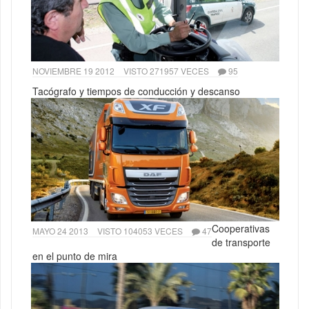
NOVIEMBRE 19 2012
VISTO 271957 VECES
95
Tacógrafo y tiempos de conducción y descanso
Cooperativas
MAYO 24 2013
VISTO 104053 VECES
47
de transporte
en el punto de mira