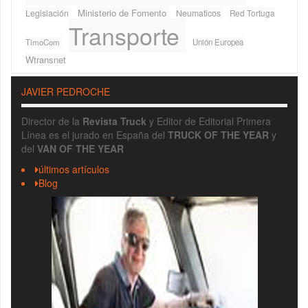
Ministerio de Fomento
Legislación
Neumaticos
Red Tortuga
Transporte
TimoCom
Unión Europea
Wtransnet
JAVIER PEDROCHE
Director de la
Revista Truck
y Editor de Editorial Primera
Línea es el jurado en España del
TRUCK OF THE YEAR
y
del
VAN OF THE YEAR
últimos artículos
Blog