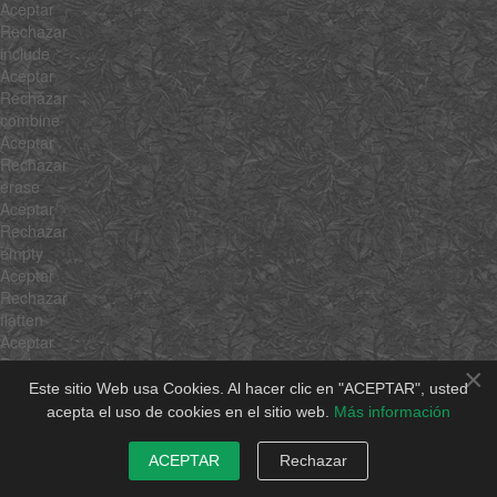
Aceptar
Rechazar
include
Aceptar
Rechazar
combine
Aceptar
Rechazar
erase
Aceptar
Rechazar
empty
Aceptar
Rechazar
flatten
Aceptar
Rechazar
×
pick
Este sitio Web usa Cookies. Al hacer clic en "ACEPTAR", usted
Aceptar
acepta el uso de cookies en el sitio web.
Más información
Rechazar
hexToRgb
ACEPTAR
Rechazar
Aceptar
Rechazar