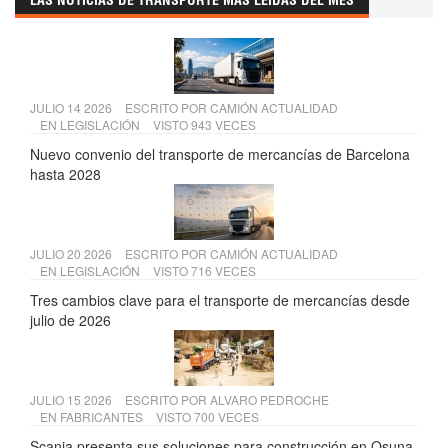
LAS NOTICIAS DE TRANSPORTE MÁS LEÍDAS DEL MES
JULIO 14 2026
ESCRITO POR
CAMIÓN ACTUALIDAD
EN
LEGISLACIÓN
VISTO 943 VECES
Nuevo convenio del transporte de mercancías de Barcelona
hasta 2028
JULIO 20 2026
ESCRITO POR
CAMIÓN ACTUALIDAD
EN
LEGISLACIÓN
VISTO 716 VECES
Tres cambios clave para el transporte de mercancías desde
julio de 2026
JULIO 15 2026
ESCRITO POR
ALVARO PEDROCHE
EN
FABRICANTES
VISTO 700 VECES
Scania presenta sus soluciones para construcción en Osuna