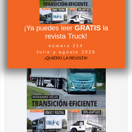
¡Ya puedes leer
GRATIS
la
revista Truck!
número 214
Julio y agosto 2026
¡QUIERO LA REVISTA!