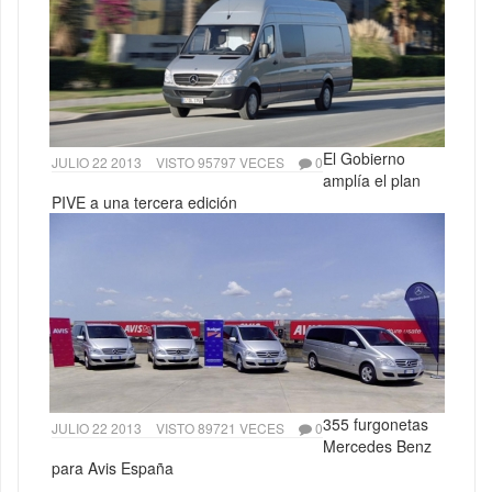
El Gobierno
JULIO 22 2013
VISTO 95797 VECES
0
amplía el plan
PIVE a una tercera edición
355 furgonetas
JULIO 22 2013
VISTO 89721 VECES
0
Mercedes Benz
para Avis España