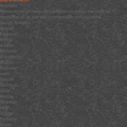
Analíticas
Herramientas utilizadas para analizar los datos para medir la
efectividad de un sitio web y comprender cómo funciona.
Google Analytics
Aceptar
Rechazar
$family
Aceptar
Rechazar
$constructor
Aceptar
Rechazar
each
Aceptar
Rechazar
clone
Aceptar
Rechazar
clean
Aceptar
Rechazar
invoke