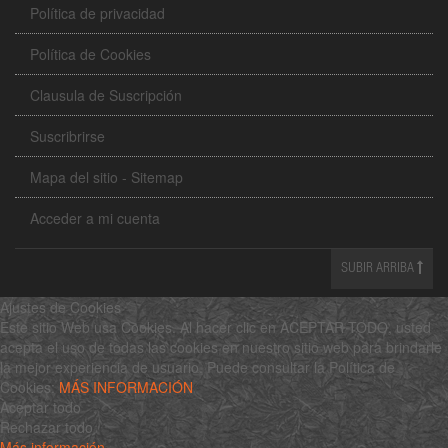
Política de privacidad
Política de Cookies
Clausula de Suscripción
Suscribrirse
Mapa del sitio - Sitemap
Acceder a mi cuenta
SUBIR ARRIBA
Ajustes de Cookies
Este sitio Web usa Cookies. Al hacer clic en ACEPTAR TODO, usted
acepta el uso de todas las cookies en nuestro sitio web para brindarle
la mejor experiencia de usuario. Puede consultar la Política de
Cookies:
MÁS INFORMACIÓN
Aceptar todo
Rechazar todo
Más información