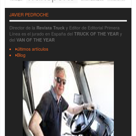
JAVIER PEDROCHE
Director de la
Revista Truck
y Editor de Editorial Primera
Línea es el jurado en España del
TRUCK OF THE YEAR
y
del
VAN OF THE YEAR
últimos artículos
Blog