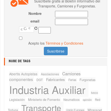
Suscribete gratis al Boletín informativo del
Transporte, Camiones y Furgonetas.
Nombre
email
Acepto los
Términos y Condiciones
NUBE DE TAGS
Camiones
Abertis Autopistas
Asociaciones
componentes
Fabricantes
Furgonetas
DGT
Ferias
Industria Auxiliar
Iveco
Ministerio de Fomento
Legislación
Neumaticos
Red
opinión
Transporte
Wtransnet
Tortuga
Unión Europea