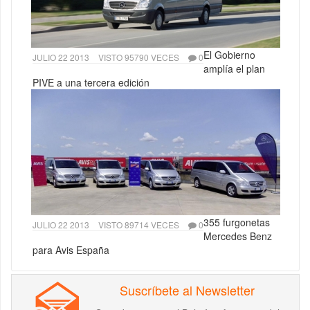
El Gobierno
JULIO 22 2013
VISTO 95790 VECES
0
amplía el plan
PIVE a una tercera edición
355 furgonetas
JULIO 22 2013
VISTO 89714 VECES
0
Mercedes Benz
para Avis España
Suscríbete al Newsletter