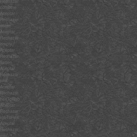
Rechazar
combine
Aceptar
Rechazar
erase
Aceptar
Rechazar
empty
Aceptar
Rechazar
flatten
Aceptar
Rechazar
pick
Aceptar
Rechazar
hexToRgb
Aceptar
Rechazar
rgbToHex
Aceptar
Rechazar
min