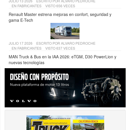
JULIO 13 2026
ESCRITO POR
ALVARO PEDROCHE
EN
FABRICANTES
VISTO 656 VECES
Renault Master estrena mejoras en confort, seguridad y
gama E-Tech
JULIO 17 2026
ESCRITO POR
ALVARO PEDROCHE
EN
FABRICANTES
VISTO 637 VECES
MAN Truck & Bus en la IAA 2026: eTGM, D30 PowerLion y
nuevas tecnologías