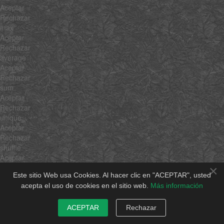
Aceptar
Rechazar
max
Aceptar
Rechazar
average
Aceptar
Rechazar
sum
Aceptar
Rechazar
unique
Aceptar
Rechazar
shuffle
Aceptar
Rechazar
×
Este sitio Web usa Cookies. Al hacer clic en "ACEPTAR", usted
rgbToHsb
acepta el uso de cookies en el sitio web.
Más información
Aceptar
Rechazar
hsbToRgb
ACEPTAR
Rechazar
Aceptar