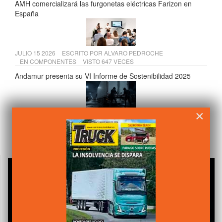
AMH comercializará las furgonetas eléctricas Farizon en
España
JULIO 15 2026
ESCRITO POR
ALVARO PEDROCHE
EN
COMPONENTES
VISTO 647 VECES
Andamur presenta su VI Informe de Sostenibilidad 2025
×
JULIO 17 2026
ESCRITO POR
CAMIÓN ACTUALIDAD
EN
LEGISLACIÓN
VISTO 638 VECES
El Supremo refuerza los derechos de los transportistas
frente a los seguros por robo de mercancías