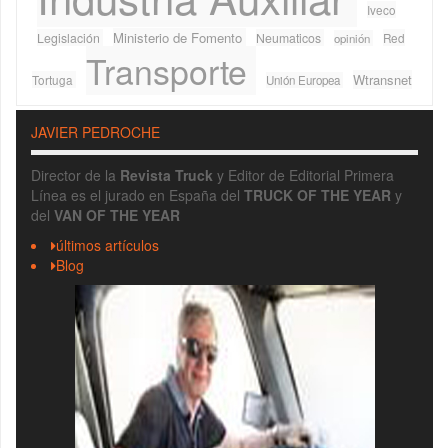
Iveco
Ministerio de Fomento
Legislación
Neumaticos
Red
opinión
Transporte
Wtransnet
Tortuga
Unión Europea
JAVIER PEDROCHE
Director de la
Revista Truck
y Editor de Editorial Primera
Línea es el jurado en España del
TRUCK OF THE YEAR
y
del
VAN OF THE YEAR
últimos artículos
Blog