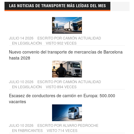
LAS NOTICIAS DE TRANSPORTE MÁS LEÍDAS DEL MES
JULIO 14 2026
ESCRITO POR
CAMIÓN ACTUALIDAD
EN
LEGISLACIÓN
VISTO 902 VECES
Nuevo convenio del transporte de mercancías de Barcelona
hasta 2028
JULIO 10 2026
ESCRITO POR
CAMIÓN ACTUALIDAD
EN
LEGISLACIÓN
VISTO 894 VECES
Escasez de conductores de camión en Europa: 500.000
vacantes
JULIO 10 2026
ESCRITO POR
ALVARO PEDROCHE
EN
FABRICANTES
VISTO 714 VECES