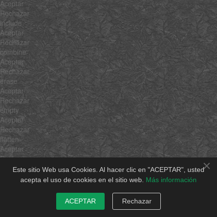
Aceptar
Rechazar
include
Aceptar
Rechazar
combine
Aceptar
Rechazar
erase
Aceptar
Rechazar
empty
Aceptar
Rechazar
flatten
Aceptar
Rechazar
×
pick
Este sitio Web usa Cookies. Al hacer clic en "ACEPTAR", usted
Aceptar
acepta el uso de cookies en el sitio web.
Más información
Rechazar
hexToRgb
ACEPTAR
Rechazar
Aceptar
Rechazar