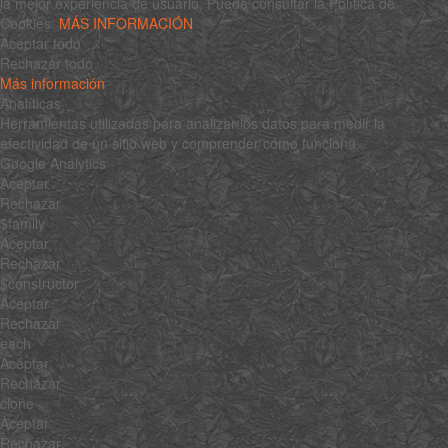
la mejor experiencia de usuario. Puede consultar la Política de
Cookies:
MÁS INFORMACIÓN
Aceptar todo
Rechazar todo
Más información
Analíticas
Herramientas utilizadas para analizar los datos para medir la
efectividad de un sitio web y comprender cómo funciona.
Google Analytics
Aceptar
Rechazar
$family
Aceptar
Rechazar
$constructor
Aceptar
Rechazar
each
Aceptar
Rechazar
clone
Aceptar
Rechazar