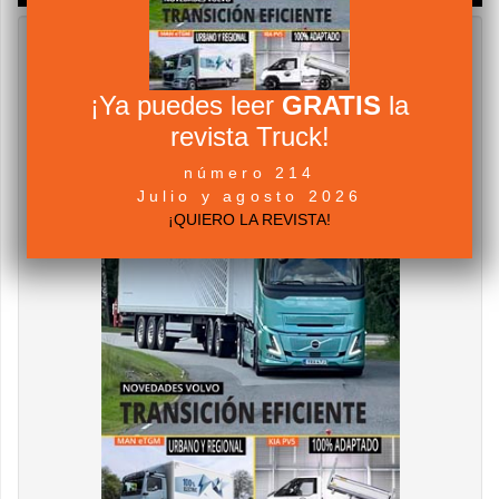
¡Ya puedes leer
GRATIS
la
revista Truck!
número 214
Julio y agosto 2026
¡QUIERO LA REVISTA!