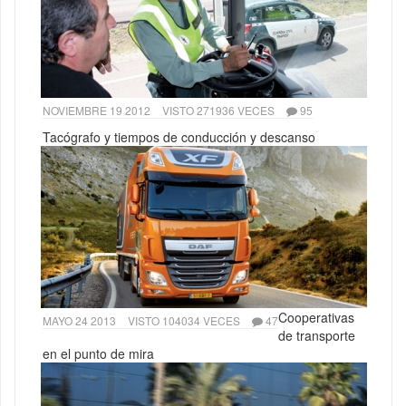
NOVIEMBRE 19 2012
VISTO 271936 VECES
95
Tacógrafo y tiempos de conducción y descanso
Cooperativas
MAYO 24 2013
VISTO 104034 VECES
47
de transporte
en el punto de mira