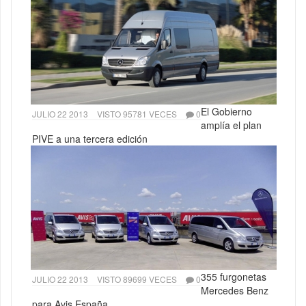
El Gobierno
JULIO 22 2013
VISTO 95781 VECES
0
amplía el plan
PIVE a una tercera edición
355 furgonetas
JULIO 22 2013
VISTO 89699 VECES
0
Mercedes Benz
para Avis España