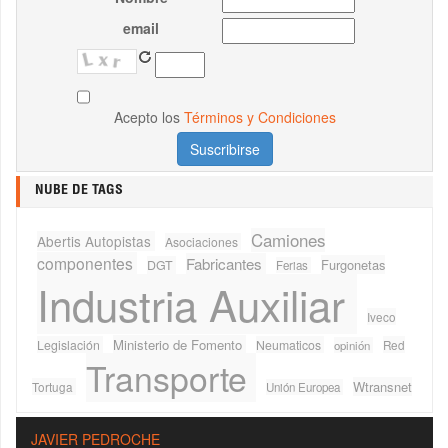
email
Acepto los
Términos y Condiciones
NUBE DE TAGS
Camiones
Abertis Autopistas
Asociaciones
componentes
Fabricantes
Furgonetas
DGT
Ferias
Industria Auxiliar
Iveco
Ministerio de Fomento
Legislación
Neumaticos
Red
opinión
Transporte
Wtransnet
Tortuga
Unión Europea
JAVIER PEDROCHE