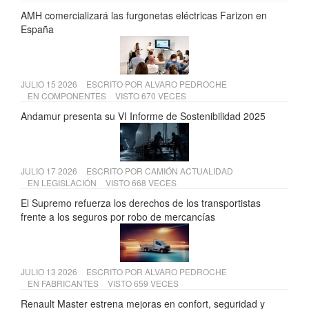
AMH comercializará las furgonetas eléctricas Farizon en
España
JULIO 15 2026
ESCRITO POR
ALVARO PEDROCHE
EN
COMPONENTES
VISTO 670 VECES
Andamur presenta su VI Informe de Sostenibilidad 2025
JULIO 17 2026
ESCRITO POR
CAMIÓN ACTUALIDAD
EN
LEGISLACIÓN
VISTO 668 VECES
El Supremo refuerza los derechos de los transportistas
frente a los seguros por robo de mercancías
JULIO 13 2026
ESCRITO POR
ALVARO PEDROCHE
EN
FABRICANTES
VISTO 659 VECES
Renault Master estrena mejoras en confort, seguridad y