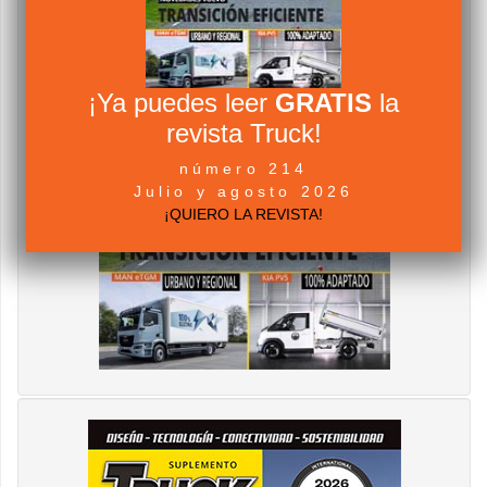
¡Ya puedes leer
GRATIS
la
revista Truck!
número 214
Julio y agosto 2026
¡QUIERO LA REVISTA!