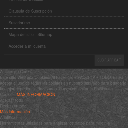
Clausula de Suscripción
Suscribrirse
Mapa del sitio - Sitemap
Acceder a mi cuenta
SUBIR ARRIBA
Ajustes de Cookies
Este sitio Web usa Cookies. Al hacer clic en ACEPTAR TODO, usted
acepta el uso de todas las cookies en nuestro sitio web para brindarle
la mejor experiencia de usuario. Puede consultar la Política de
Cookies:
MÁS INFORMACIÓN
Aceptar todo
Rechazar todo
Más información
Analíticas
Herramientas utilizadas para analizar los datos para medir la