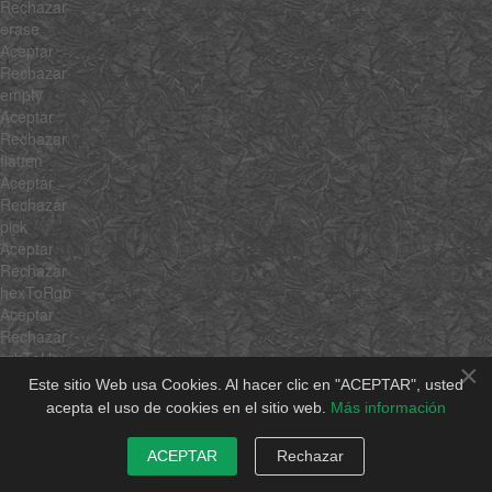
Rechazar
erase
Aceptar
Rechazar
empty
Aceptar
Rechazar
flatten
Aceptar
Rechazar
pick
Aceptar
Rechazar
hexToRgb
Aceptar
Rechazar
rgbToHex
×
Aceptar
Este sitio Web usa Cookies. Al hacer clic en "ACEPTAR", usted
Rechazar
acepta el uso de cookies en el sitio web.
Más información
min
Aceptar
ACEPTAR
Rechazar
Rechazar
max