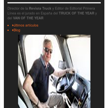
Director de la
Revista Truck
y Editor de Editorial Primera
Línea es el jurado en España del
TRUCK OF THE YEAR
y
del
VAN OF THE YEAR
últimos artículos
Blog