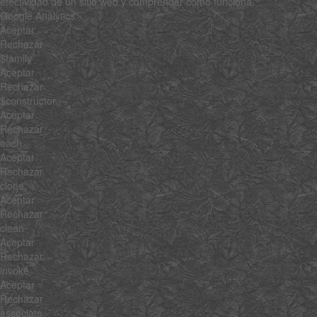
efectividad de un sitio web y comprender cómo funciona.
Google Analytics
Aceptar
Rechazar
$family
Aceptar
Rechazar
$constructor
Aceptar
Rechazar
each
Aceptar
Rechazar
clone
Aceptar
Rechazar
clean
Aceptar
Rechazar
invoke
Aceptar
Rechazar
associate