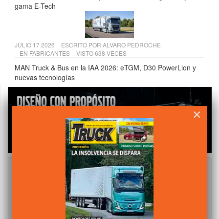
gama E-Tech
JULIO 17 2026
ESCRITO POR
ALVARO PEDROCHE
EN
FABRICANTES
VISTO 638 VECES
MAN Truck & Bus en la IAA 2026: eTGM, D30 PowerLion y
nuevas tecnologías
×