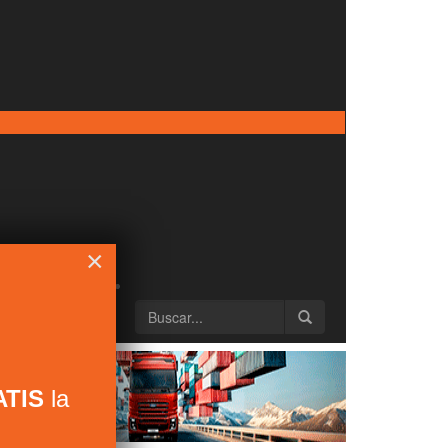
×
TIS
la