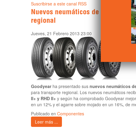
Suscribirse a este canal RSS
Nuevos neumáticos de Goodyear pa
regional
Jueves, 21 Febrero 2013 23:00
Goodyear
ha presentado sus
nuevos neumáticos de 
para transporte regional. Los nuevos neumáticos reci
II+ y RHD II+
y según ha comprobado Goodyear mejoran
en un 12% y el agarre sobre mojado en un 16%, de m
Publicado en
Componentes
Leer más ...