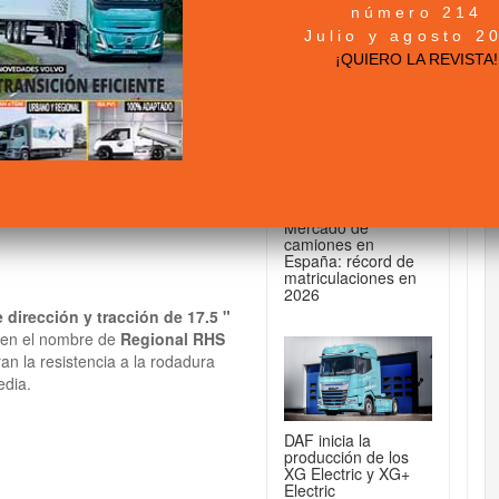
número 214
+ NOTICIAS...
Julio y agosto 2
ra transporte
¡QUIERO LA REVISTA!
DE CAMIONES...
Mercado de
camiones en
España: récord de
matriculaciones en
2026
dirección y tracción de 17.5 "
ben el nombre de
Regional RHS
 la resistencia a la rodadura
edia.
DAF inicia la
producción de los
XG Electric y XG+
Electric