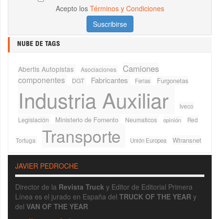
Acepto los
Términos y Condiciones
NUBE DE TAGS
Camiones
Abertis Autopistas
Asociaciones
componentes
Fabricantes
Furgonetas
DGT
Ferias
Industria Auxiliar
Iveco
Ministerio de Fomento
Legislación
Neumaticos
Red
opinión
Transporte
Wtransnet
Tortuga
Unión Europea
JAVIER PEDROCHE
Director de la
Revista Truck
y Editor de Editorial Primera
Línea es el jurado en España del
TRUCK OF THE YEAR
y
del
VAN OF THE YEAR