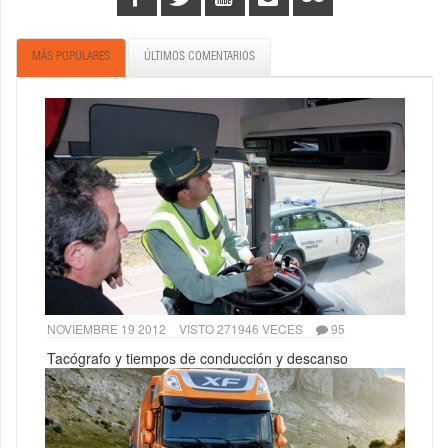
MÁS POPULARES
ÚLTIMOS COMENTARIOS
NOVIEMBRE 19 2012
VISTO 271946 VECES
95
Tacógrafo y tiempos de conducción y descanso