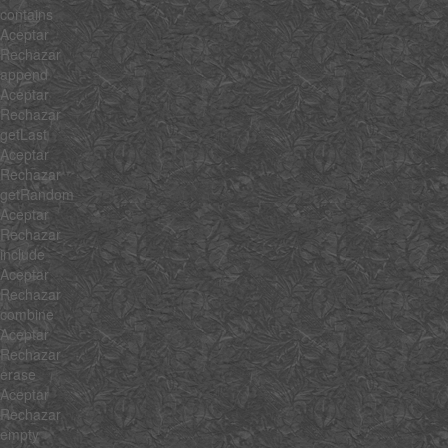
contains
Aceptar
Rechazar
append
Aceptar
Rechazar
getLast
Aceptar
Rechazar
getRandom
Aceptar
Rechazar
include
Aceptar
Rechazar
combine
Aceptar
Rechazar
erase
Aceptar
Rechazar
empty