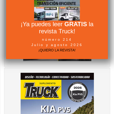
¡Ya puedes leer
GRATIS
la
revista Truck!
número 214
Julio y agosto 2026
¡QUIERO LA REVISTA!