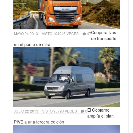
Cooperativas
MAYO 24 2013
VISTO 104046 VECES
47
de transporte
en el punto de mira
El Gobierno
JULIO 22 2013
VISTO 95790 VECES
0
amplía el plan
PIVE a una tercera edición