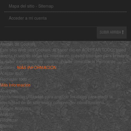
Mapa del sitio - Sitemap
Acceder a mi cuenta
SUBIR ARRIBA
Ajustes de Cookies
Este sitio Web usa Cookies. Al hacer clic en ACEPTAR TODO, usted
acepta el uso de todas las cookies en nuestro sitio web para brindarle
la mejor experiencia de usuario. Puede consultar la Política de
Cookies:
MÁS INFORMACIÓN
Aceptar todo
Rechazar todo
Más información
Analíticas
Herramientas utilizadas para analizar los datos para medir la
efectividad de un sitio web y comprender cómo funciona.
Google Analytics
Aceptar
Rechazar
$family