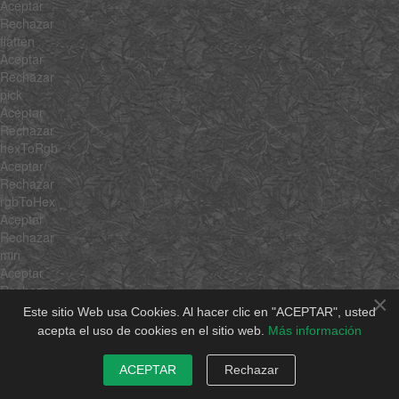
Aceptar
Rechazar
flatten
Aceptar
Rechazar
pick
Aceptar
Rechazar
hexToRgb
Aceptar
Rechazar
rgbToHex
Aceptar
Rechazar
min
Aceptar
Rechazar
×
max
Este sitio Web usa Cookies. Al hacer clic en "ACEPTAR", usted
Aceptar
acepta el uso de cookies en el sitio web.
Más información
Rechazar
average
ACEPTAR
Rechazar
Aceptar
Rechazar