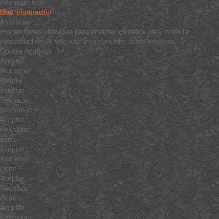
Rechazar todo
Más información
Analíticas
Herramientas utilizadas para analizar los datos para medir la
efectividad de un sitio web y comprender cómo funciona.
Google Analytics
Aceptar
Rechazar
$family
Aceptar
Rechazar
$constructor
Aceptar
Rechazar
each
Aceptar
Rechazar
clone
Aceptar
Rechazar
clean
Aceptar
Rechazar