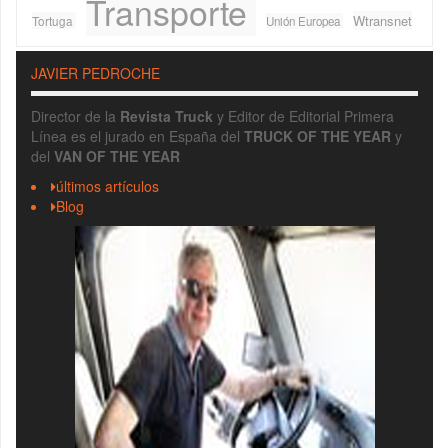
Transporte
Wtransnet
Tortuga
Unión Europea
JAVIER PEDROCHE
Director de la
Revista Truck
y Editor de Editorial Primera
Línea es el jurado en España del
TRUCK OF THE YEAR
y
del
VAN OF THE YEAR
últimos artículos
Blog