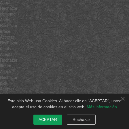
Aceptar
Rechazar
combine
Aceptar
Rechazar
erase
Aceptar
Rechazar
empty
Aceptar
Rechazar
flatten
Aceptar
Rechazar
pick
Aceptar
Rechazar
×
hexToRgb
Este sitio Web usa Cookies. Al hacer clic en "ACEPTAR", usted
Aceptar
acepta el uso de cookies en el sitio web.
Más información
Rechazar
rgbToHex
ACEPTAR
Rechazar
Aceptar
Rechazar