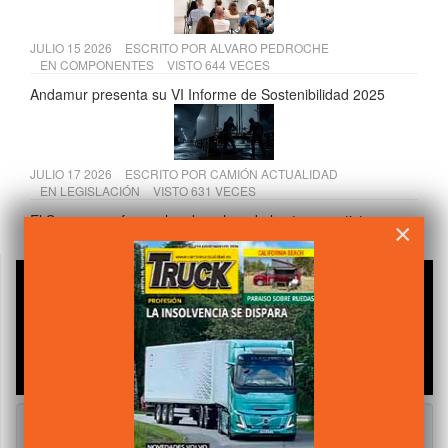
JULIO 15 2026
ESCRITO POR
ALVARO PEDROCHE
EN
COMPONENTES
VISTO 644 VECES
Andamur presenta su VI Informe de Sostenibilidad 2025
JULIO 17 2026
ESCRITO POR
CAMIÓN ACTUALIDAD
EN
LEGISLACIÓN
VISTO 631 VECES
El Supremo refuerza los derechos de los transportistas
×
frente a los seguros por robo de mercancías