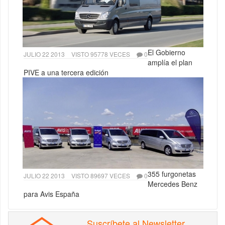
El Gobierno
JULIO 22 2013
VISTO 95778 VECES
0
amplía el plan
PIVE a una tercera edición
355 furgonetas
JULIO 22 2013
VISTO 89697 VECES
0
Mercedes Benz
para Avis España
Suscríbete al Newsletter