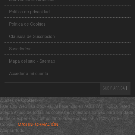
Política de privacidad
Política de Cookies
Clausula de Suscripción
Suscribrirse
Mapa del sitio - Sitemap
Acceder a mi cuenta
SUBIR ARRIBA
Ajustes de Cookies
Este sitio Web usa Cookies. Al hacer clic en ACEPTAR TODO, usted
acepta el uso de todas las cookies en nuestro sitio web para brindarle
la mejor experiencia de usuario. Puede consultar la Política de
Cookies:
MÁS INFORMACIÓN
Aceptar todo