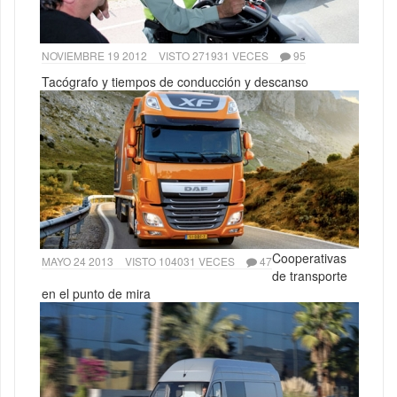
NOVIEMBRE 19 2012
VISTO 271931 VECES
95
Tacógrafo y tiempos de conducción y descanso
Cooperativas
MAYO 24 2013
VISTO 104031 VECES
47
de transporte
en el punto de mira