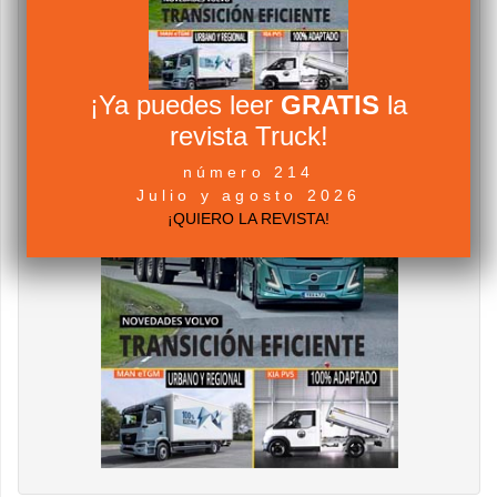
¡Ya puedes leer
GRATIS
la
revista Truck!
número 214
Julio y agosto 2026
¡QUIERO LA REVISTA!