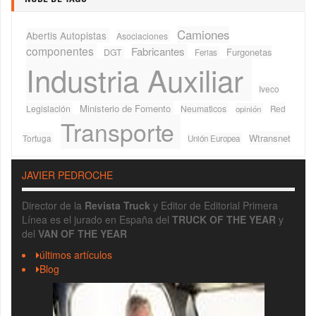
Camiones
Abertis Autopistas
Asociaciones
componentes
Fabricantes
Furgonetas
DGT
Ferias
Industria Auxiliar
Iveco
Ministerio de Fomento
Legislación
Neumaticos
Red
opinión
Transporte
Wtransnet
Tortuga
Unión Europea
JAVIER PEDROCHE
Director de la
Revista Truck
y Editor de Editorial Primera
Línea es el jurado en España del
TRUCK OF THE YEAR
y
del
VAN OF THE YEAR
últimos artículos
Blog