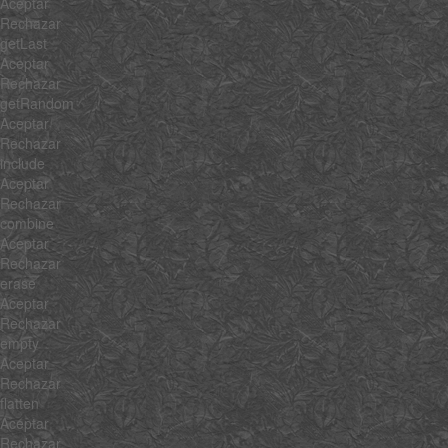
Aceptar
Rechazar
getLast
Aceptar
Rechazar
getRandom
Aceptar
Rechazar
include
Aceptar
Rechazar
combine
Aceptar
Rechazar
erase
Aceptar
Rechazar
empty
Aceptar
Rechazar
flatten
Aceptar
Rechazar