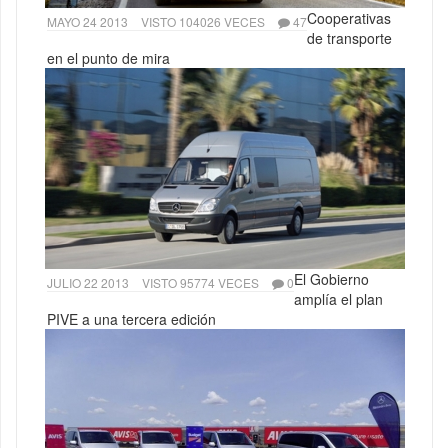
Cooperativas
MAYO 24 2013
VISTO 104026 VECES
47
de transporte
en el punto de mira
El Gobierno
JULIO 22 2013
VISTO 95774 VECES
0
amplía el plan
PIVE a una tercera edición