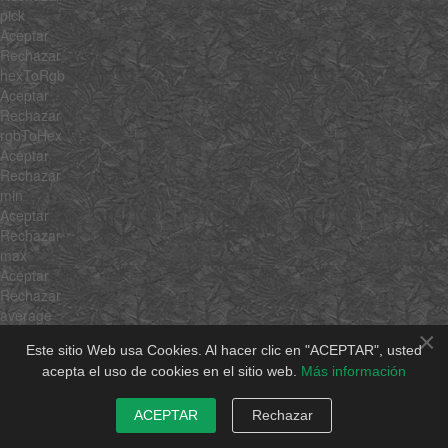
pick
Aceptar
Rechazar
hexToRgb
Aceptar
Rechazar
rgbToHex
Aceptar
Rechazar
min
Aceptar
Rechazar
max
Aceptar
Rechazar
average
Aceptar
×
Este sitio Web usa Cookies. Al hacer clic en "ACEPTAR", usted
Rechazar
acepta el uso de cookies en el sitio web.
Más información
sum
Aceptar
Rechazar
ACEPTAR
Rechazar
unique