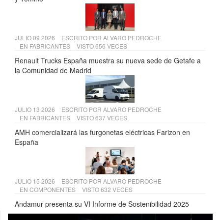
JULIO 09 2026
ESCRITO POR
ALVARO PEDROCHE
EN
FABRICANTES
VISTO 656 VECES
Renault Trucks España muestra su nueva sede de Getafe a
la Comunidad de Madrid
JULIO 13 2026
ESCRITO POR
ALVARO PEDROCHE
EN
FABRICANTES
VISTO 637 VECES
AMH comercializará las furgonetas eléctricas Farizon en
España
JULIO 15 2026
ESCRITO POR
ALVARO PEDROCHE
EN
COMPONENTES
VISTO 632 VECES
Andamur presenta su VI Informe de Sostenibilidad 2025