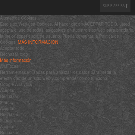
SUBIR ARRIBA
Ajustes de Cookies
Este sitio Web usa Cookies. Al hacer clic en ACEPTAR TODO, usted
acepta el uso de todas las cookies en nuestro sitio web para brindarle
la mejor experiencia de usuario. Puede consultar la Política de
Cookies:
MÁS INFORMACIÓN
Aceptar todo
Rechazar todo
Más información
Analíticas
Herramientas utilizadas para analizar los datos para medir la
efectividad de un sitio web y comprender cómo funciona.
Google Analytics
Aceptar
Rechazar
$family
Aceptar
Rechazar
$constructor
Aceptar
Rechazar