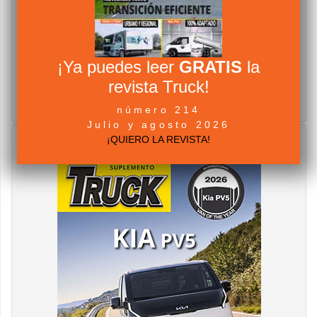
¡Ya puedes leer
GRATIS
la
revista Truck!
número 214
Julio y agosto 2026
¡QUIERO LA REVISTA!