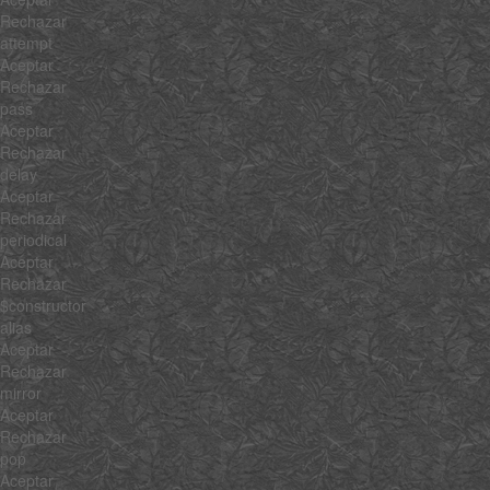
Rechazar
attempt
Aceptar
Rechazar
pass
Aceptar
Rechazar
delay
Aceptar
Rechazar
periodical
Aceptar
Rechazar
$constructor
alias
Aceptar
Rechazar
mirror
Aceptar
Rechazar
pop
Aceptar