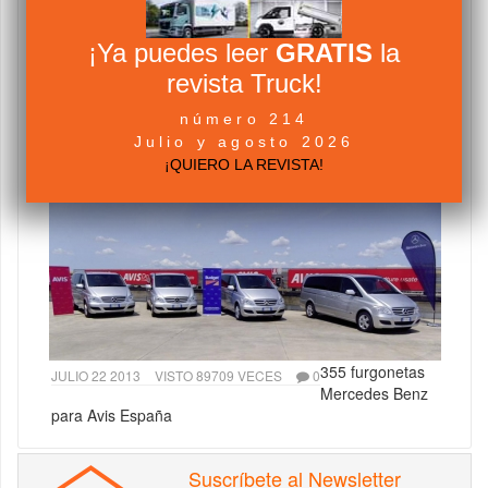
¡Ya puedes leer
GRATIS
la
revista Truck!
El Gobierno
JULIO 22 2013
VISTO 95787 VECES
0
número 214
amplía el plan
Julio y agosto 2026
PIVE a una tercera edición
¡QUIERO LA REVISTA!
355 furgonetas
JULIO 22 2013
VISTO 89709 VECES
0
Mercedes Benz
para Avis España
Suscríbete al Newsletter