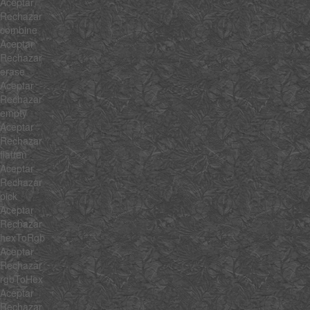
Aceptar
Rechazar
combine
Aceptar
Rechazar
erase
Aceptar
Rechazar
empty
Aceptar
Rechazar
flatten
Aceptar
Rechazar
pick
Aceptar
Rechazar
hexToRgb
Aceptar
Rechazar
rgbToHex
Aceptar
Rechazar