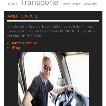
Transporte
Wtransnet
Tortuga
Unión Europea
JAVIER PEDROCHE
Director de la
Revista Truck
y Editor de Editorial Primera
Línea es el jurado en España del
TRUCK OF THE YEAR
y
del
VAN OF THE YEAR
últimos artículos
Blog