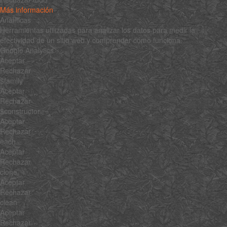
Más información
Analíticas
Herramientas utilizadas para analizar los datos para medir la
efectividad de un sitio web y comprender cómo funciona.
Google Analytics
Aceptar
Rechazar
$family
Aceptar
Rechazar
$constructor
Aceptar
Rechazar
each
Aceptar
Rechazar
clone
Aceptar
Rechazar
clean
Aceptar
Rechazar