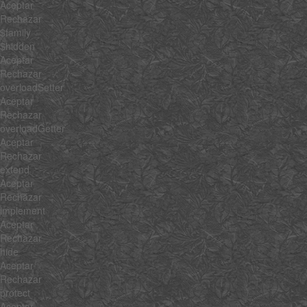
Aceptar
Rechazar
$family
$hidden
Aceptar
Rechazar
overloadSetter
Aceptar
Rechazar
overloadGetter
Aceptar
Rechazar
extend
Aceptar
Rechazar
implement
Aceptar
Rechazar
hide
Aceptar
Rechazar
protect
Aceptar