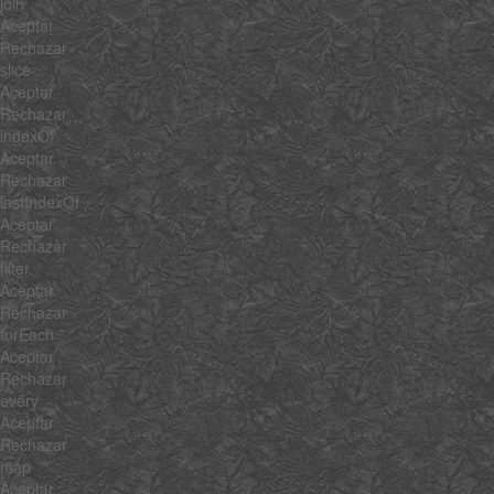
join
Aceptar
Rechazar
slice
Aceptar
Rechazar
indexOf
Aceptar
Rechazar
lastIndexOf
Aceptar
Rechazar
filter
Aceptar
Rechazar
forEach
Aceptar
Rechazar
every
Aceptar
Rechazar
map
Aceptar