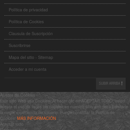
Política de privacidad
Política de Cookies
Clausula de Suscripción
Suscribrirse
Mapa del sitio - Sitemap
Acceder a mi cuenta
SUBIR ARRIBA
Ajustes de Cookies
Este sitio Web usa Cookies. Al hacer clic en ACEPTAR TODO, usted
acepta el uso de todas las cookies en nuestro sitio web para brindarle
la mejor experiencia de usuario. Puede consultar la Política de
Cookies:
MÁS INFORMACIÓN
Aceptar todo
Rechazar todo