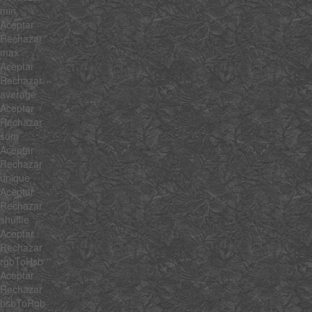
min
Aceptar
Rechazar
max
Aceptar
Rechazar
average
Aceptar
Rechazar
sum
Aceptar
Rechazar
unique
Aceptar
Rechazar
shuffle
Aceptar
Rechazar
rgbToHsb
Aceptar
Rechazar
hsbToRgb