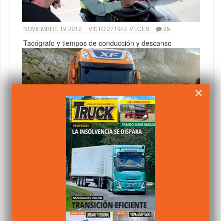
NOVIEMBRE 19 2012
VISTO 271942 VECES
95
Tacógrafo y tiempos de conducción y descanso
×
Cooperativas
MAYO 24 2013
VISTO 104042 VECES
47
de transporte
en el punto de mira