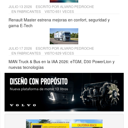
JULIO 13 2026
ESCRITO POR
ALVARO PEDROCHE
EN
FABRICANTES
VISTO 651 VECES
Renault Master estrena mejoras en confort, seguridad y
gama E-Tech
JULIO 17 2026
ESCRITO POR
ALVARO PEDROCHE
EN
FABRICANTES
VISTO 629 VECES
MAN Truck & Bus en la IAA 2026: eTGM, D30 PowerLion y
nuevas tecnologías