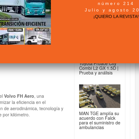
número 214
+ NOTICIAS...
Julio y agosto 2
s eficiente para
¡QUIERO LA REVISTA!
DE FURGONETAS...
Toyota Proace City
Combi L2 GX 1.5D |
Prueba y análisis
el
Volvo FH Aero
, una
izar la eficiencia en el
ón de aerodinámica, tecnología y
MAN TGE amplía su
 por kilómetro.
acuerdo con Falck
para el suministro de
ambulancias