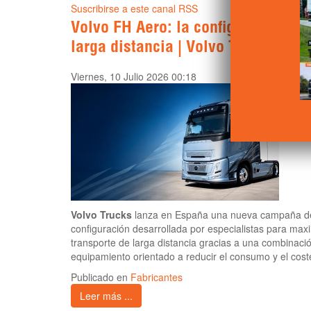
Suscribirse a este canal RSS
Volvo FH Aero: la configuración má
larga distancia | Volvo Trucks
Viernes, 10 Julio 2026 00:18
Volvo Trucks
lanza en España una nueva campaña d
configuración desarrollada por especialistas para maxim
transporte de larga distancia gracias a una combinaci
equipamiento orientado a reducir el consumo y el coste
Publicado en
Fabricantes
Leer más ...