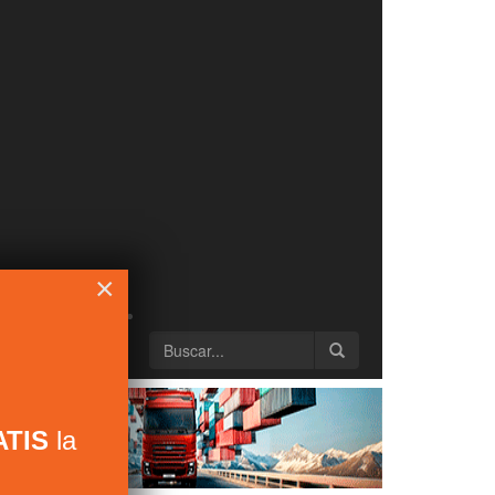
×
TIS
la