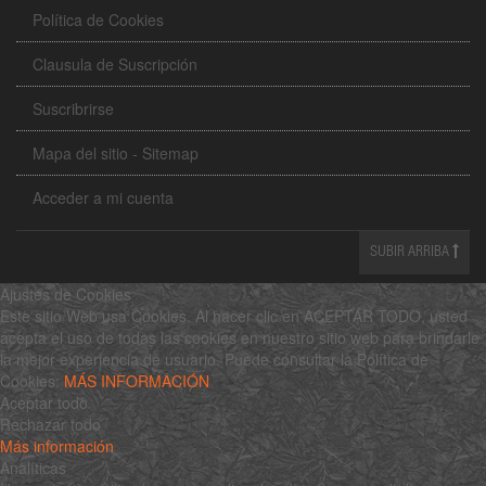
Política de Cookies
Clausula de Suscripción
Suscribrirse
Mapa del sitio - Sitemap
Acceder a mi cuenta
SUBIR ARRIBA
Ajustes de Cookies
Este sitio Web usa Cookies. Al hacer clic en ACEPTAR TODO, usted
acepta el uso de todas las cookies en nuestro sitio web para brindarle
la mejor experiencia de usuario. Puede consultar la Política de
Cookies:
MÁS INFORMACIÓN
Aceptar todo
Rechazar todo
Más información
Analíticas