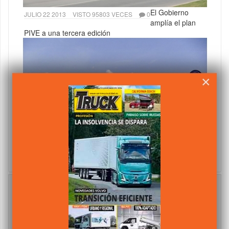
El Gobierno
JULIO 22 2013
VISTO 95803 VECES
0
amplía el plan
PIVE a una tercera edición
×
355 furgonetas
JULIO 22 2013
VISTO 89729 VECES
0
Mercedes Benz
para Avis España
Suscríbete al Newsletter
Suscribete gratis al Boletín informativo del
Transporte, Camiones y Furgonetas.
Nombre