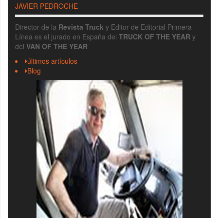
JAVIER PEDROCHE
Director de la
Revista Truck
y Editor de Editorial Primera
Línea es el jurado en España del
TRUCK OF THE YEAR
y
del
VAN OF THE YEAR
últimos artículos
Blog