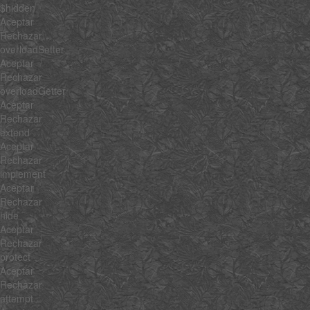
$hidden
Aceptar
Rechazar
overloadSetter
Aceptar
Rechazar
overloadGetter
Aceptar
Rechazar
extend
Aceptar
Rechazar
implement
Aceptar
Rechazar
hide
Aceptar
Rechazar
protect
Aceptar
Rechazar
attempt