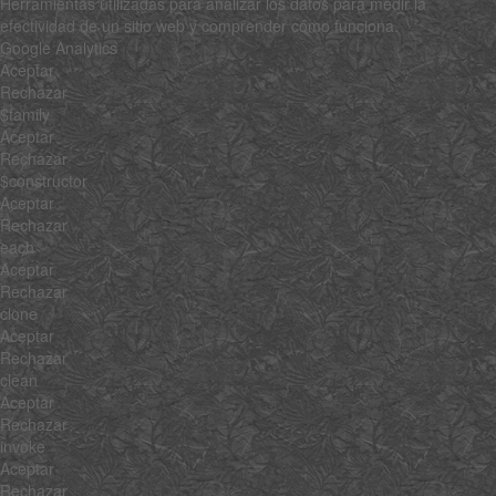
Herramientas utilizadas para analizar los datos para medir la
efectividad de un sitio web y comprender cómo funciona.
Google Analytics
Aceptar
Rechazar
$family
Aceptar
Rechazar
$constructor
Aceptar
Rechazar
each
Aceptar
Rechazar
clone
Aceptar
Rechazar
clean
Aceptar
Rechazar
invoke
Aceptar
Rechazar