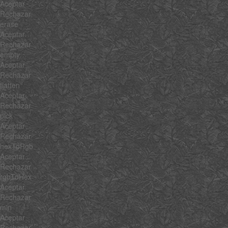
Aceptar
Rechazar
erase
Aceptar
Rechazar
empty
Aceptar
Rechazar
flatten
Aceptar
Rechazar
pick
Aceptar
Rechazar
hexToRgb
Aceptar
Rechazar
rgbToHex
Aceptar
Rechazar
min
Aceptar
Rechazar