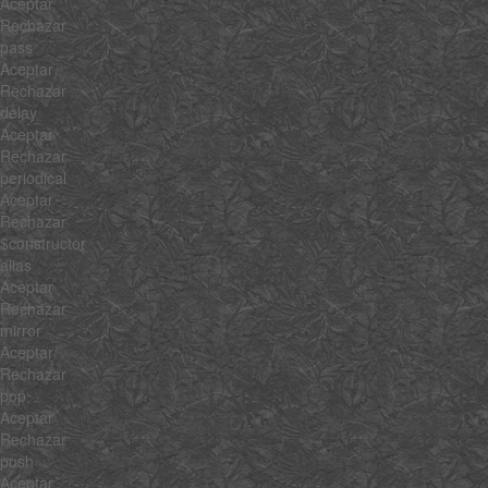
Aceptar
Rechazar
pass
Aceptar
Rechazar
delay
Aceptar
Rechazar
periodical
Aceptar
Rechazar
$constructor
alias
Aceptar
Rechazar
mirror
Aceptar
Rechazar
pop
Aceptar
Rechazar
push
Aceptar