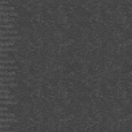
slice
Aceptar
Rechazar
indexOf
Aceptar
Rechazar
lastIndexOf
Aceptar
Rechazar
filter
Aceptar
Rechazar
forEach
Aceptar
Rechazar
every
Aceptar
Rechazar
map
Aceptar
Rechazar
some
Aceptar