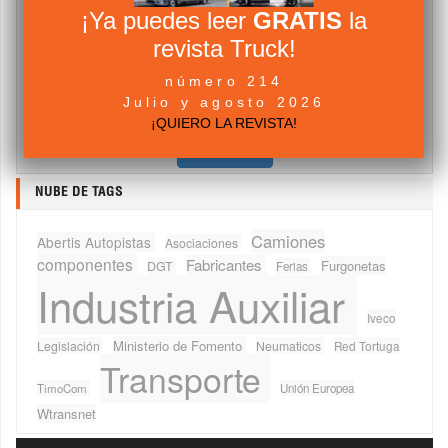
¡Ya puedes leer
GRATIS
la
email
revista Truck!
número 214
Julio y agosto 2026
Acepto los
Términos y Condiciones
¡QUIERO LA REVISTA!
NUBE DE TAGS
Camiones
Abertis Autopistas
Asociaciones
componentes
Fabricantes
Furgonetas
DGT
Ferias
Industria Auxiliar
Iveco
Ministerio de Fomento
Legislación
Neumaticos
Red Tortuga
Transporte
TimoCom
Unión Europea
Wtransnet