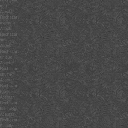
max
Aceptar
Rechazar
average
Aceptar
Rechazar
sum
Aceptar
Rechazar
unique
Aceptar
Rechazar
shuffle
Aceptar
Rechazar
rgbToHsb
Aceptar
Rechazar
hsbToRgb
Aceptar
Rechazar
$family