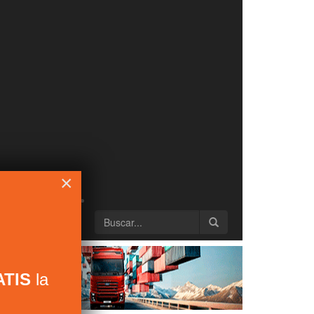
×
TIS
la