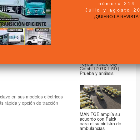
número 214
+ NOTICIAS...
Julio y agosto 2
aravelle eléctricos:
¡QUIERO LA REVISTA!
DE FURGONETAS...
Toyota Proace City
Combi L2 GX 1.5D |
Prueba y análisis
clave en sus modelos eléctricos
s rápida y opción de tracción
MAN TGE amplía su
acuerdo con Falck
para el suministro de
ambulancias