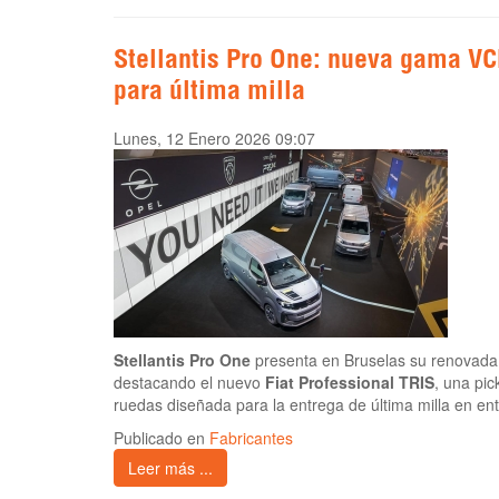
Stellantis Pro One: nueva gama VCL
para última milla
Lunes, 12 Enero 2026 09:07
Stellantis Pro One
presenta en Bruselas su renovada
destacando el nuevo
Fiat Professional TRIS
, una pic
ruedas diseñada para la entrega de última milla en en
Publicado en
Fabricantes
Leer más ...