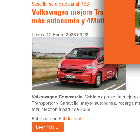
Suscribirse a este canal RSS
Volkswagen mejora Transporter y C
más autonomía y 4Motion
Lunes, 12 Enero 2026 09:28
Volkswagen Commercial Vehicles
presenta mejoras 
Transporter y Caravelle: mayor autonomía, recarga má
total 4Motion a partir de 2026.
Publicado en
Fabricantes
Leer más ...