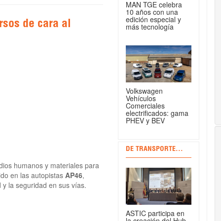
MAN TGE celebra
10 años con una
edición especial y
rsos de cara al
más tecnología
Volkswagen
Vehículos
Comerciales
electrificados: gama
PHEV y BEV
DE TRANSPORTE...
dios humanos y materiales para
ido en las autopistas
AP46
,
ad y la seguridad en sus vías.
ASTIC participa en
la creación del Hub