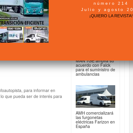
número 214
+ NOTICIAS...
Julio y agosto 2
e información en
¡QUIERO LA REVISTA!
DE FURGONETAS...
MAN TGE amplía su
acuerdo con Falck
para el suministro de
ambulancias
nfoautopista, para informar en
 lo que pueda ser de interés para
AMH comercializará
las furgonetas
eléctricas Farizon en
España