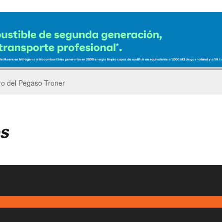
er’s Parade del GP de China de F1