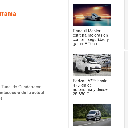
arrama
Renault Master
estrena mejoras en
confort, seguridad y
gama E-Tech
Farizon V7E: hasta
475 km de
mer Túnel de Guadarrama,
autonomía y desde
antecesora de la actual
25.350 €
as
.