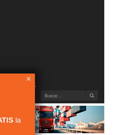
×
TIS
la