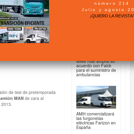
número 214
+ NOTICIAS...
Julio y agosto 2
e su camión
¡QUIERO LA REVISTA!
DE FURGONETAS...
MAN TGE amplía su
acuerdo con Falck
para el suministro de
ambulancias
sión de test de pretemporada
 camión MAN
de cara al
 2013.
AMH comercializará
las furgonetas
eléctricas Farizon en
España