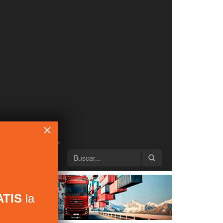
×
TIS
la