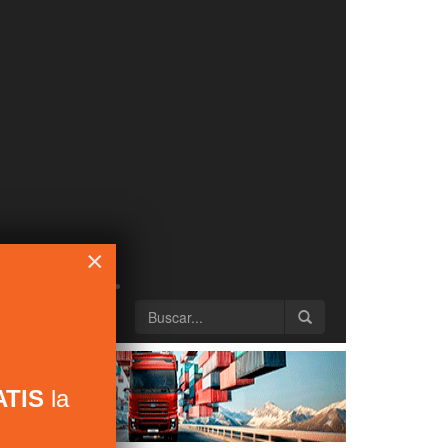
×
TIS
la