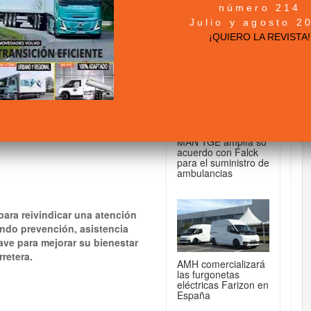
número 214
+ NOTICIAS...
Julio y agosto 2
los conductores
¡QUIERO LA REVISTA!
d en Ruta”
DE FURGONETAS...
MAN TGE amplía su
acuerdo con Falck
para el suministro de
ambulancias
para reivindicar una atención
ando prevención, asistencia
ave para mejorar su bienestar
rretera.
AMH comercializará
las furgonetas
eléctricas Farizon en
España