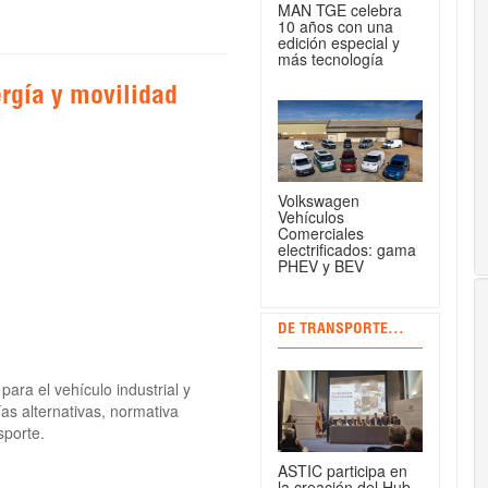
MAN TGE celebra
10 años con una
edición especial y
más tecnología
rgía y movilidad
Volkswagen
Vehículos
Comerciales
electrificados: gama
PHEV y BEV
DE TRANSPORTE...
ara el vehículo industrial y
s alternativas, normativa
sporte.
ASTIC participa en
la creación del Hub