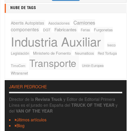
NUBE DE TAGS
Camiones
Abertis Autopistas
Asociaciones
componentes
Fabricantes
Furgonetas
DGT
Ferias
Industria Auxiliar
Iveco
Ministerio de Fomento
Legislación
Neumaticos
Red Tortuga
Transporte
TimoCom
Unión Europea
Wtransnet
JAVIER PEDROCHE
Director de la
Revista Truck
y Editor de Editorial Primera
Línea es el jurado en España del
TRUCK OF THE YEAR
y
del
VAN OF THE YEAR
últimos artículos
Blog