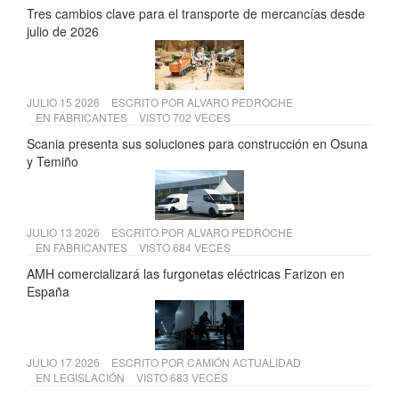
Tres cambios clave para el transporte de mercancías desde
julio de 2026
JULIO 15 2026
ESCRITO POR
ALVARO PEDROCHE
EN
FABRICANTES
VISTO 702 VECES
Scania presenta sus soluciones para construcción en Osuna
y Temiño
JULIO 13 2026
ESCRITO POR
ALVARO PEDROCHE
EN
FABRICANTES
VISTO 684 VECES
AMH comercializará las furgonetas eléctricas Farizon en
España
JULIO 17 2026
ESCRITO POR
CAMIÓN ACTUALIDAD
EN
LEGISLACIÓN
VISTO 683 VECES