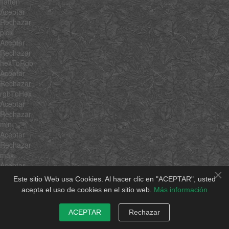
flatten
Aceptar
Rechazar
pick
Aceptar
Rechazar
hexToRgb
Aceptar
Rechazar
rgbToHex
Aceptar
Rechazar
min
Aceptar
Rechazar
max
Aceptar
×
Rechazar
Este sitio Web usa Cookies. Al hacer clic en "ACEPTAR", usted
average
acepta el uso de cookies en el sitio web.
Más información
Aceptar
Rechazar
ACEPTAR
Rechazar
sum
Aceptar