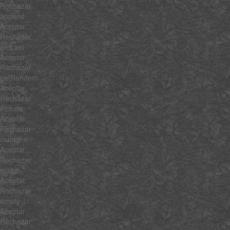
Rechazar
append
Aceptar
Rechazar
getLast
Aceptar
Rechazar
getRandom
Aceptar
Rechazar
include
Aceptar
Rechazar
combine
Aceptar
Rechazar
erase
Aceptar
Rechazar
empty
Aceptar
Rechazar