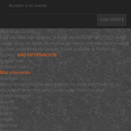
Acceder a mi cuenta
SUBIR ARRIBA
Ajustes de Cookies
Este sitio Web usa Cookies. Al hacer clic en ACEPTAR TODO, usted
acepta el uso de todas las cookies en nuestro sitio web para brindarle
la mejor experiencia de usuario. Puede consultar la Política de
Cookies:
MÁS INFORMACIÓN
Aceptar todo
Rechazar todo
Más información
Analíticas
Herramientas utilizadas para analizar los datos para medir la
efectividad de un sitio web y comprender cómo funciona.
Google Analytics
Aceptar
Rechazar
$family
Aceptar
Rechazar
$constructor