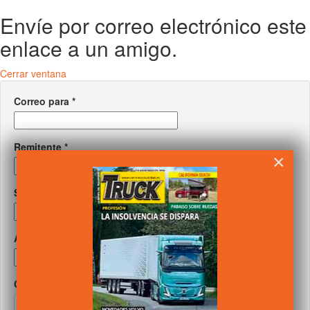
Envíe por correo electrónico este
enlace a un amigo.
Cerrar ventana
Correo para
*
Remitente
*
×
Su correo
*
Asunto
*
Captcha
*