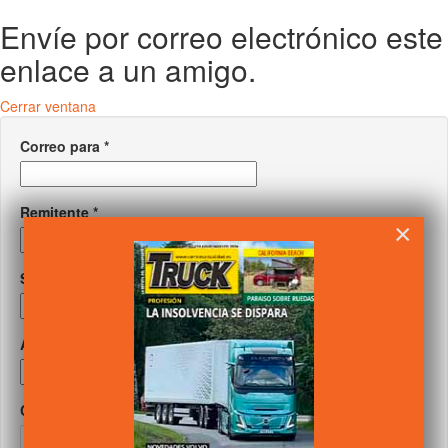
Envíe por correo electrónico este
enlace a un amigo.
Cerrar ventana
Correo para
*
Remitente
*
×
Su correo
*
Asunto
*
Captcha
*