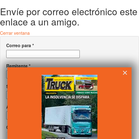
Envíe por correo electrónico este
enlace a un amigo.
Cerrar ventana
Correo para
*
Remitente
*
×
Su correo
*
Asunto
*
Captcha
*