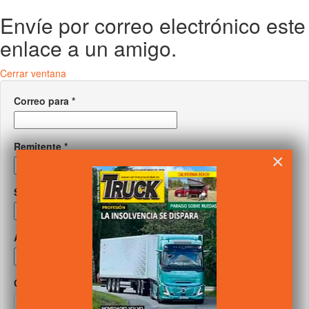
Envíe por correo electrónico este
enlace a un amigo.
Cerrar ventana
Correo para
*
Remitente
*
×
Su correo
*
Asunto
*
Captcha
*