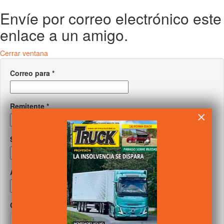
Envíe por correo electrónico este
enlace a un amigo.
Cerrar ventana
Correo para
*
Remitente
*
×
Su correo
*
Asunto
*
Captcha
*