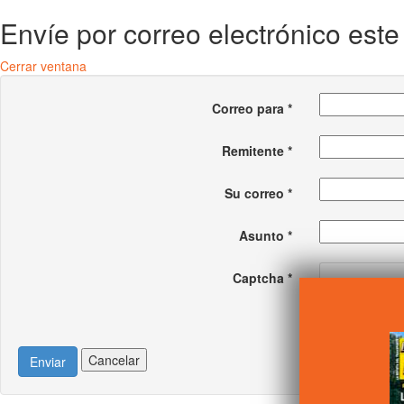
Envíe por correo electrónico est
Cerrar ventana
Correo para
*
Remitente
*
Su correo
*
Asunto
*
Captcha
*
Cancelar
Enviar