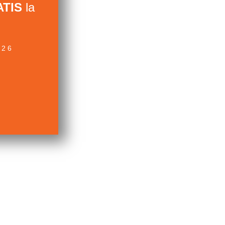
TIS
la
026