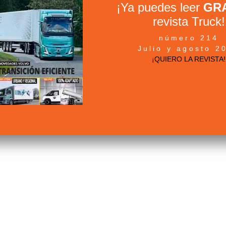
¡Ya puedes leer
GRA
revista Truck!
número 214
Julio y agosto 2
¡QUIERO LA REVISTA!