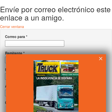
Envíe por correo electrónico este
enlace a un amigo.
Cerrar ventana
Correo para
*
Remitente
*
×
Su correo
*
Asunto
*
Captcha
*