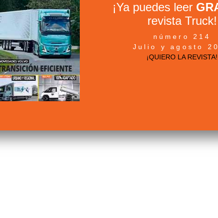
¡Ya puedes leer
GRA
revista Truck!
número 214
Julio y agosto 2
¡QUIERO LA REVISTA!