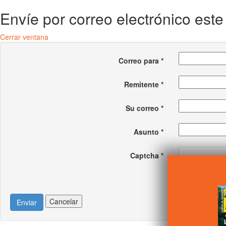
Envíe por correo electrónico est
Cerrar ventana
Correo para
*
Remitente
*
Su correo
*
Asunto
*
Captcha
*
Cancelar
Enviar