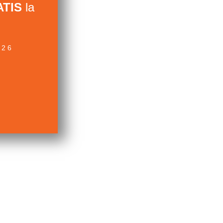
TIS
la
026