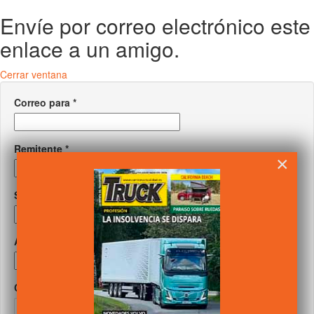
Envíe por correo electrónico este
enlace a un amigo.
Cerrar ventana
Correo para
*
Remitente
*
×
Su correo
*
Asunto
*
Captcha
*