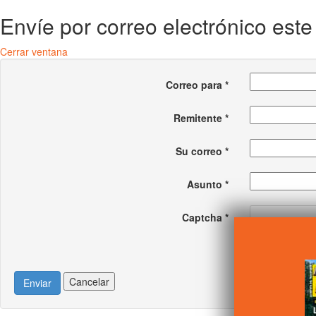
Envíe por correo electrónico est
Cerrar ventana
Correo para
*
Remitente
*
Su correo
*
Asunto
*
Captcha
*
Cancelar
Enviar