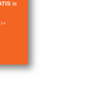
TIS
la
026