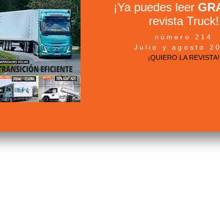
¡Ya puedes leer
GRA
revista Truck!
número 214
Julio y agosto 2
¡QUIERO LA REVISTA!