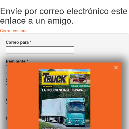
Envíe por correo electrónico este
enlace a un amigo.
Cerrar ventana
Correo para
*
Remitente
*
×
Su correo
*
Asunto
*
Captcha
*