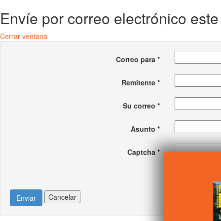
Envíe por correo electrónico est
Cerrar ventana
Correo para
*
Remitente
*
Su correo
*
Asunto
*
Captcha
*
Cancelar
Enviar