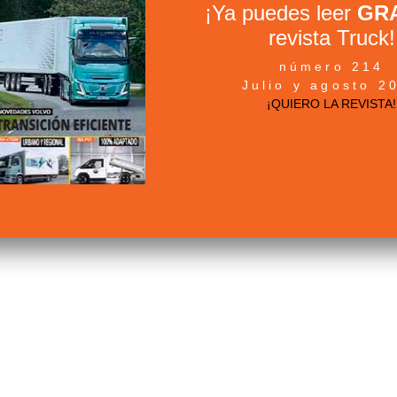
¡Ya puedes leer
GRA
revista Truck!
número 214
Julio y agosto 2
¡QUIERO LA REVISTA!