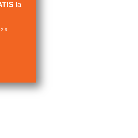
TIS
la
026