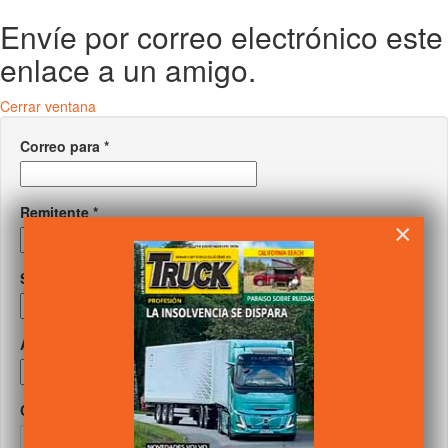
Envíe por correo electrónico este
enlace a un amigo.
Cerrar ventana
Correo para
*
Remitente
*
×
Su correo
*
Asunto
*
Captcha
*