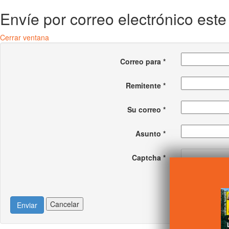
Envíe por correo electrónico est
Cerrar ventana
Correo para
*
Remitente
*
Su correo
*
Asunto
*
Captcha
*
Cancelar
Enviar