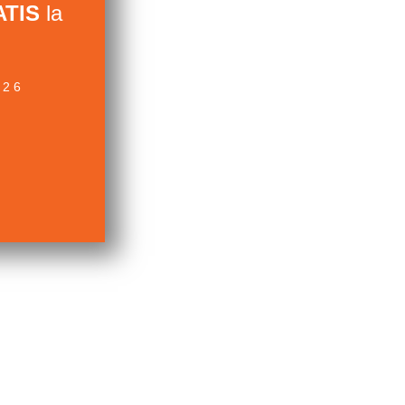
TIS
la
026