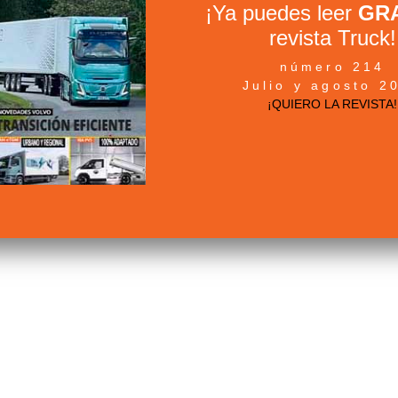
¡Ya puedes leer
GRA
revista Truck!
número 214
Julio y agosto 2
¡QUIERO LA REVISTA!