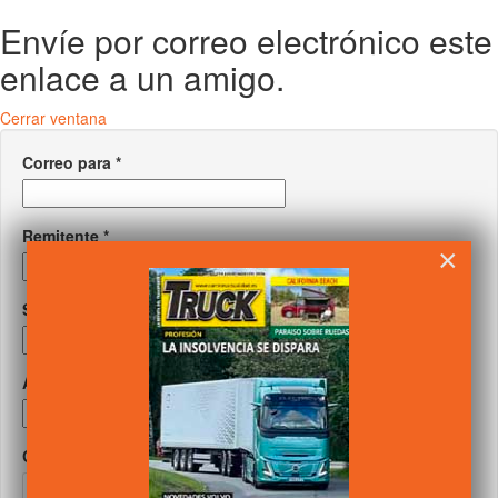
Envíe por correo electrónico este
enlace a un amigo.
Cerrar ventana
Correo para
*
Remitente
*
×
Su correo
*
Asunto
*
Captcha
*