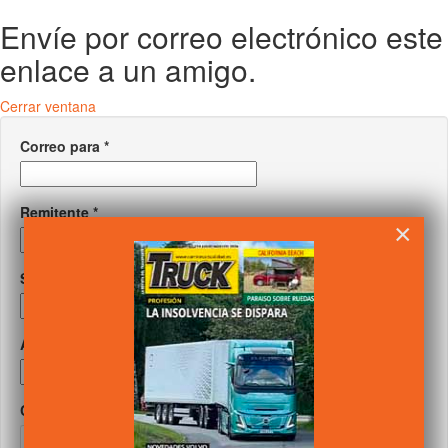
Envíe por correo electrónico este
enlace a un amigo.
Cerrar ventana
Correo para
*
Remitente
*
×
Su correo
*
Asunto
*
Captcha
*