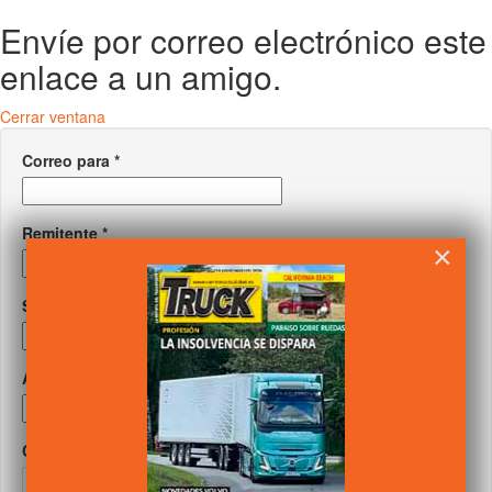
Envíe por correo electrónico este
enlace a un amigo.
Cerrar ventana
Correo para
*
Remitente
*
×
Su correo
*
Asunto
*
Captcha
*