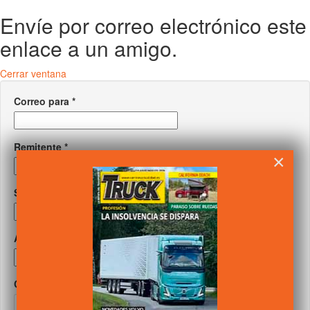
Envíe por correo electrónico este
enlace a un amigo.
Cerrar ventana
Correo para
*
Remitente
*
×
Su correo
*
Asunto
*
Captcha
*