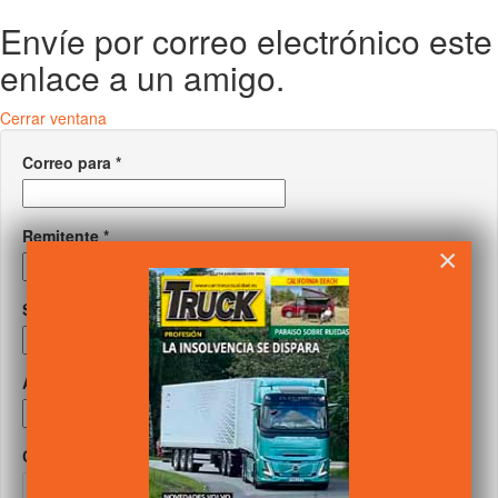
Envíe por correo electrónico este
enlace a un amigo.
Cerrar ventana
Correo para
*
Remitente
*
×
Su correo
*
Asunto
*
Captcha
*