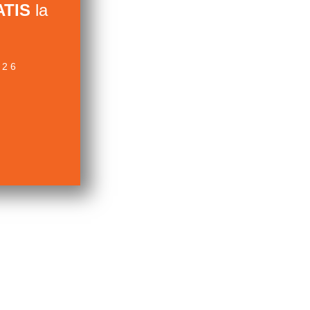
TIS
la
026