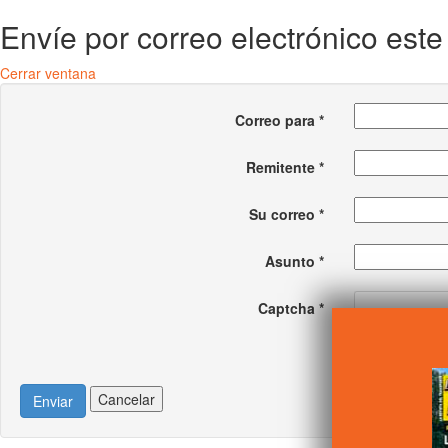
Envíe por correo electrónico est
Cerrar ventana
Correo para
*
Remitente
*
Su correo
*
Asunto
*
Captcha
*
Cancelar
Enviar