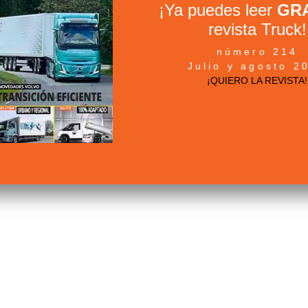
¡Ya puedes leer
GRA
revista Truck!
número 214
Julio y agosto 2
¡QUIERO LA REVISTA!