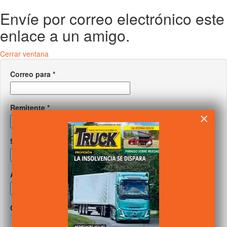
Envíe por correo electrónico este
enlace a un amigo.
Cerrar ventana
Correo para
*
Remitente
*
×
Su correo
*
Asunto
*
Captcha
*