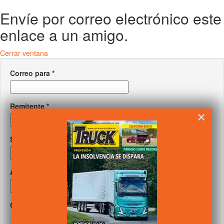
Envíe por correo electrónico este
enlace a un amigo.
Cerrar ventana
Correo para
*
Remitente
*
×
Su correo
*
Asunto
*
Captcha
*