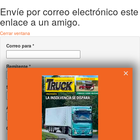
Envíe por correo electrónico este
enlace a un amigo.
Cerrar ventana
Correo para
*
Remitente
*
×
Su correo
*
Asunto
*
Captcha
*