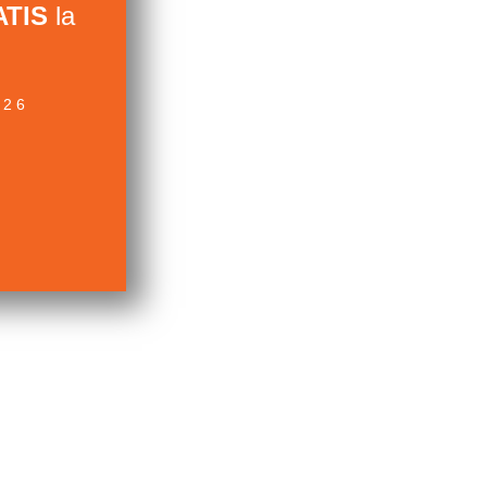
TIS
la
026