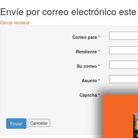
Envíe por correo electrónico est
Cerrar ventana
Correo para
*
Remitente
*
Su correo
*
Asunto
*
Captcha
*
Cancelar
Enviar