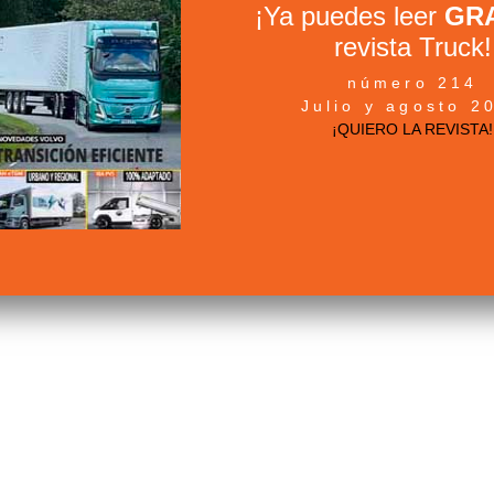
¡Ya puedes leer
GRA
revista Truck!
número 214
Julio y agosto 2
¡QUIERO LA REVISTA!