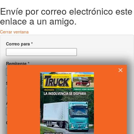
Envíe por correo electrónico este
enlace a un amigo.
Cerrar ventana
Correo para
*
Remitente
*
×
Su correo
*
Asunto
*
Captcha
*