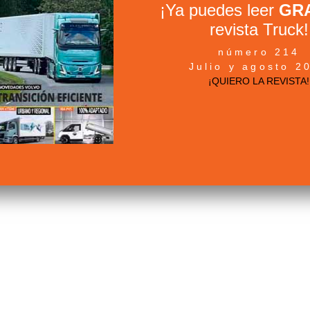
¡Ya puedes leer
GRA
revista Truck!
número 214
Julio y agosto 2
¡QUIERO LA REVISTA!