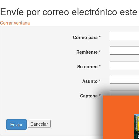
Envíe por correo electrónico est
Cerrar ventana
Correo para
*
Remitente
*
Su correo
*
Asunto
*
Captcha
*
Cancelar
Enviar