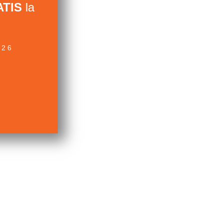
TIS
la
026