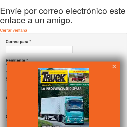
Envíe por correo electrónico este
enlace a un amigo.
Cerrar ventana
Correo para
*
Remitente
*
×
Su correo
*
Asunto
*
Captcha
*