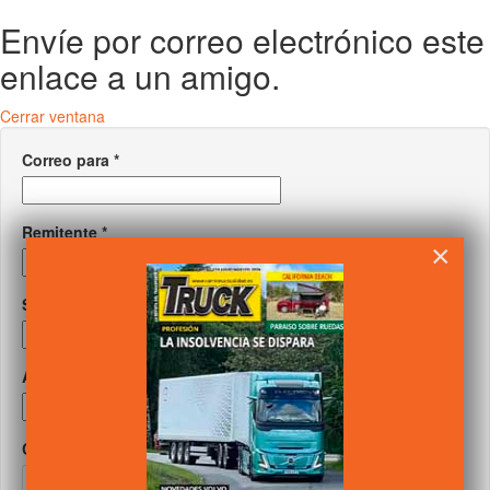
Envíe por correo electrónico este
enlace a un amigo.
Cerrar ventana
Correo para
*
Remitente
*
×
Su correo
*
Asunto
*
Captcha
*