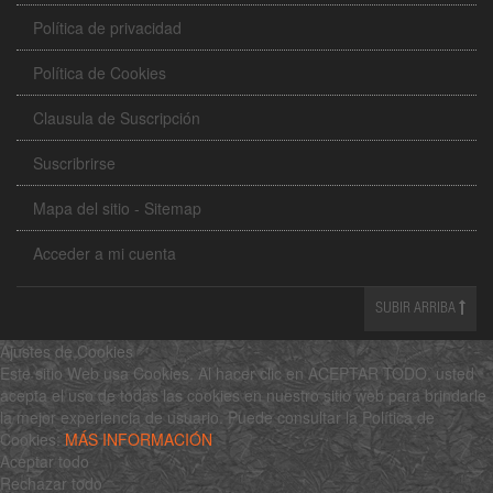
Política de privacidad
Política de Cookies
Clausula de Suscripción
Suscribrirse
Mapa del sitio - Sitemap
Acceder a mi cuenta
SUBIR ARRIBA
Ajustes de Cookies
Este sitio Web usa Cookies. Al hacer clic en ACEPTAR TODO, usted
acepta el uso de todas las cookies en nuestro sitio web para brindarle
la mejor experiencia de usuario. Puede consultar la Política de
Cookies:
MÁS INFORMACIÓN
Aceptar todo
Rechazar todo