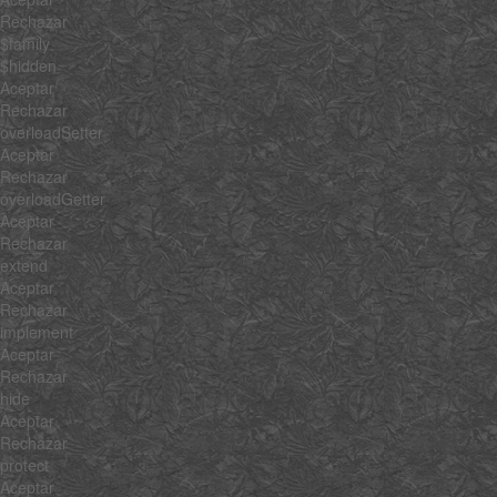
Rechazar
$family
$hidden
Aceptar
Rechazar
overloadSetter
Aceptar
Rechazar
overloadGetter
Aceptar
Rechazar
extend
Aceptar
Rechazar
implement
Aceptar
Rechazar
hide
Aceptar
Rechazar
protect
Aceptar