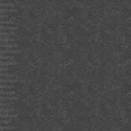
Aceptar
Rechazar
slice
Aceptar
Rechazar
indexOf
Aceptar
Rechazar
lastIndexOf
Aceptar
Rechazar
filter
Aceptar
Rechazar
forEach
Aceptar
Rechazar
every
Aceptar
Rechazar
map
Aceptar