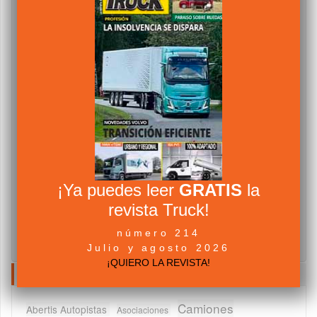
¡Ya puedes leer
GRATIS
la
revista Truck!
número 214
Julio y agosto 2026
¡QUIERO LA REVISTA!
NUBE DE TAGS
Camiones
Abertis Autopistas
Asociaciones