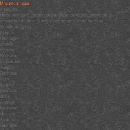
Más información
Analíticas
Herramientas utilizadas para analizar los datos para medir la
efectividad de un sitio web y comprender cómo funciona.
Google Analytics
Aceptar
Rechazar
$family
Aceptar
Rechazar
$constructor
Aceptar
Rechazar
each
Aceptar
Rechazar
clone
Aceptar
Rechazar
clean
Aceptar
Rechazar