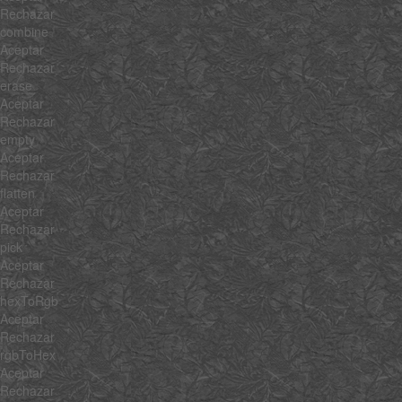
Rechazar
combine
Aceptar
Rechazar
erase
Aceptar
Rechazar
empty
Aceptar
Rechazar
flatten
Aceptar
Rechazar
pick
Aceptar
Rechazar
hexToRgb
Aceptar
Rechazar
rgbToHex
Aceptar
Rechazar