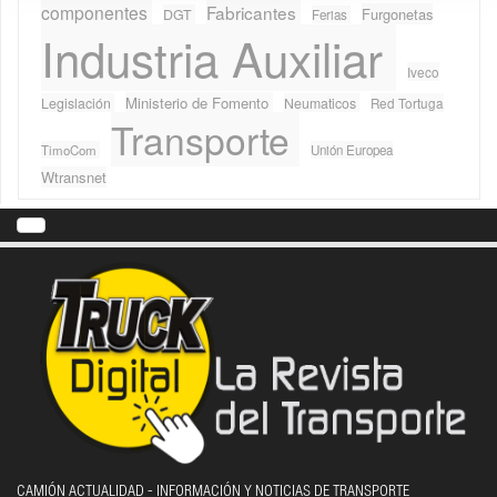
componentes
Fabricantes
Furgonetas
DGT
Ferias
Industria Auxiliar
Iveco
Ministerio de Fomento
Legislación
Neumaticos
Red Tortuga
Transporte
TimoCom
Unión Europea
Wtransnet
CAMIÓN ACTUALIDAD - INFORMACIÓN Y NOTICIAS DE TRANSPORTE