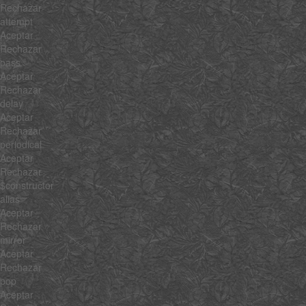
Rechazar
attempt
Aceptar
Rechazar
pass
Aceptar
Rechazar
delay
Aceptar
Rechazar
periodical
Aceptar
Rechazar
$constructor
alias
Aceptar
Rechazar
mirror
Aceptar
Rechazar
pop
Aceptar