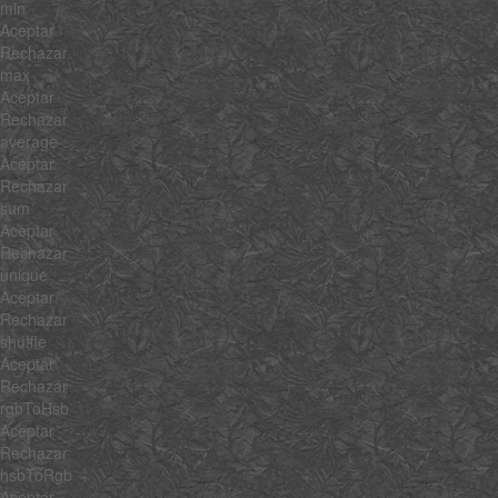
min
Aceptar
Rechazar
max
Aceptar
Rechazar
average
Aceptar
Rechazar
sum
Aceptar
Rechazar
unique
Aceptar
Rechazar
shuffle
Aceptar
Rechazar
rgbToHsb
Aceptar
Rechazar
hsbToRgb
Aceptar