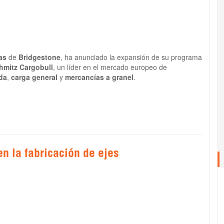
as
de
Bridgestone
, ha anunciado la expansión de su programa
hmitz Cargobull
, un líder en el mercado europeo de
da
,
carga general
y
mercancías a granel
.
en la fabricación de ejes