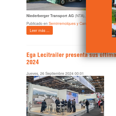
Niederberger Transport AG
(NTA), con sede en Alpna
Publicado en
Semirremolques y Carroceros
Leer más ...
Ega Lecitrailer presenta sus últim
2024
Jueves, 26 Septiembre 2024 00:01