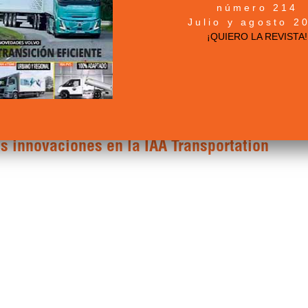
número 214
Julio y agosto 2
¡QUIERO LA REVISTA!
ch, Suiza, se especializa en el suministro de
piedra natural
.
as innovaciones en la IAA Transportation