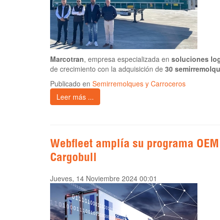
Marcotran
, empresa especializada en
soluciones log
de crecimiento con la adquisición de
30 semirremolq
Publicado en
Semirremolques y Carroceros
Leer más ...
Webfleet amplía su programa OEM.
Cargobull
Jueves, 14 Noviembre 2024 00:01