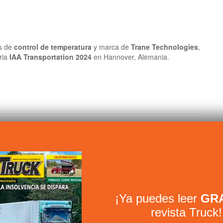
es de
control de temperatura
y marca de
Trane Technologies
,
ria
IAA Transportation 2024
en Hannover, Alemania.
r Transport
¡Ya puedes leer
GRA
revista Truck!