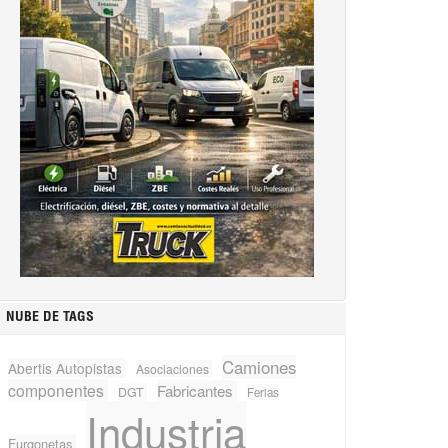
NUBE DE TAGS
Camiones
Abertis Autopistas
Asociaciones
componentes
Fabricantes
DGT
Ferias
Industria
Furgonetas