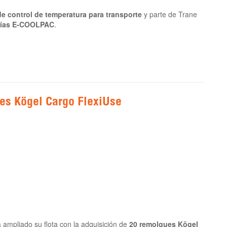
e control de temperatura para transporte
y parte de Trane
erías E-COOLPAC
.
ques Kögel Cargo FlexiUse
a ampliado su flota con la adquisición de
20 remolques Kögel