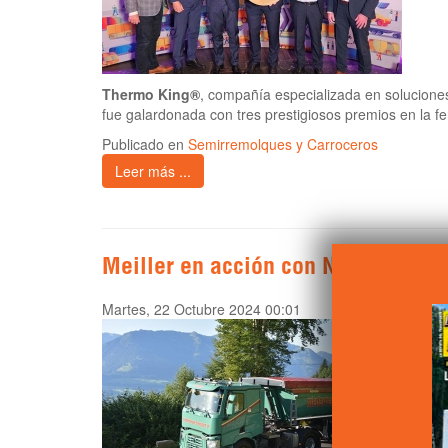
Thermo King®
, compañía especializada en solucion
fue galardonada con tres prestigiosos premios en la fe
Publicado en
Semirremolques y Carroceros
Leer más ...
Meiller en acción con Niederberge
Martes, 22 Octubre 2024 00:01