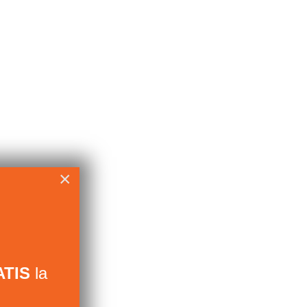
×
TIS
la